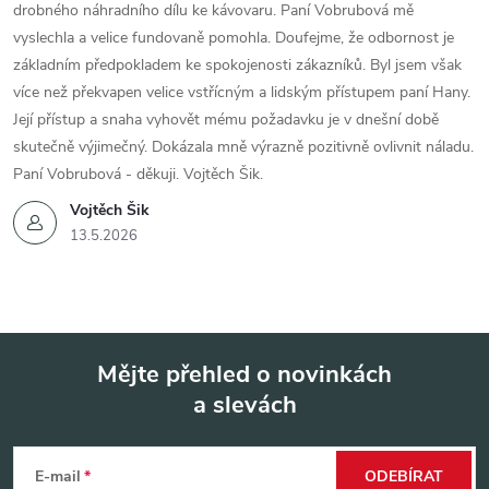
drobného náhradního dílu ke kávovaru. Paní Vobrubová mě
vyslechla a velice fundovaně pomohla. Doufejme, že odbornost je
základním předpokladem ke spokojenosti zákazníků. Byl jsem však
více než překvapen velice vstřícným a lidským přístupem paní Hany.
Její přístup a snaha vyhovět mému požadavku je v dnešní době
skutečně výjimečný. Dokázala mně výrazně pozitivně ovlivnit náladu.
Paní Vobrubová - děkuji. Vojtěch Šik.
Vojtěch Šik
13.5.2026
Mějte přehled o novinkách
a slevách
Z
á
E-mail
ODEBÍRAT