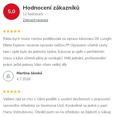
Hodnocení zákazníků
5,0
12 hodnocení
Zobrazit recenze
Ráda bych touto cestou poděkovala za opravu kávovaru DE Longhi
Elleta Explore, recenze opravdu nelžou.!!!!! Opraveno včetně cesty
tam i zpět bylo do jednoho týdne. Kávovar je opět v perfektním
stavu a káva včetně pěny je vynikající. Milé jednání, profesionální
práce, ještě jednou Vám všem veliký dík.
Martina Jánská
4.7.2026
Vážení, rád se chci s Vámi podělit o osobní zkušenosti s pracovnicí
servisního střediska ze Sezimova Ústí. Konkrétně se jedná o paní
Hanu Vobrubovou. Obrátil jsem se na středisko se žádostí o nákup