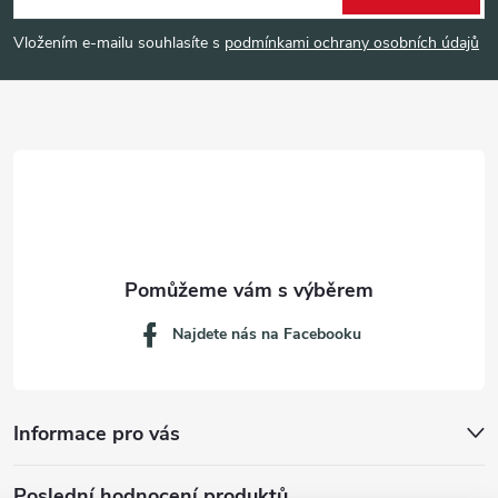
p
Vložením e-mailu souhlasíte s
podmínkami ochrany osobních údajů
a
t
í
Najdete nás na Facebooku
Informace pro vás
Poslední hodnocení produktů