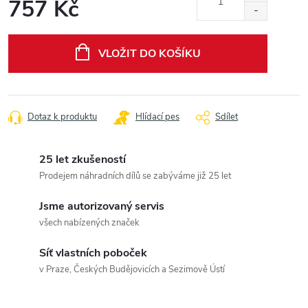
757 Kč
Měrná
cena:
VLOŽIT DO KOŠÍKU
Dotaz k produktu
Hlídací pes
Sdílet
25 let zkušeností
Prodejem náhradních dílů se zabýváme již 25 let
Jsme autorizovaný servis
všech nabízených značek
Síť vlastních poboček
v Praze, Českých Budějovicích a Sezimově Ústí