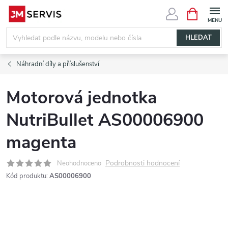
Přejít
NÁKUPNÍ
KOŠÍK
na
obsah
HLEDAT
Náhradní díly a příslušenství
Motorová jednotka
NutriBullet AS00006900
magenta
Podrobnosti hodnocení
Neohodnoceno
Kód produktu:
AS00006900