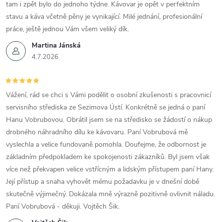
tam i zpět bylo do jednoho týdne. Kávovar je opět v perfektním
stavu a káva včetně pěny je vynikající. Milé jednání, profesionální
práce, ještě jednou Vám všem veliký dík.
Martina Jánská
4.7.2026
Vážení, rád se chci s Vámi podělit o osobní zkušenosti s pracovnicí
servisního střediska ze Sezimova Ústí. Konkrétně se jedná o paní
Hanu Vobrubovou. Obrátil jsem se na středisko se žádostí o nákup
drobného náhradního dílu ke kávovaru. Paní Vobrubová mě
vyslechla a velice fundovaně pomohla. Doufejme, že odbornost je
základním předpokladem ke spokojenosti zákazníků. Byl jsem však
více než překvapen velice vstřícným a lidským přístupem paní Hany.
Její přístup a snaha vyhovět mému požadavku je v dnešní době
skutečně výjimečný. Dokázala mně výrazně pozitivně ovlivnit náladu.
Paní Vobrubová - děkuji. Vojtěch Šik.