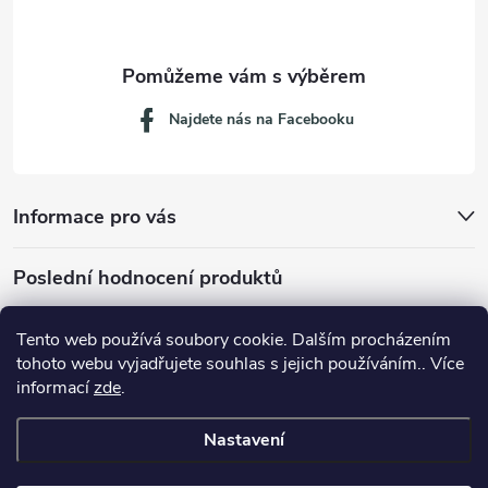
Najdete nás na Facebooku
Informace pro vás
Poslední hodnocení produktů
Tento web používá soubory cookie. Dalším procházením
tohoto webu vyjadřujete souhlas s jejich používáním.. Více
Dávkovací lžička na mletou kávu 53132C8134
informací
zde
.
Nastavení