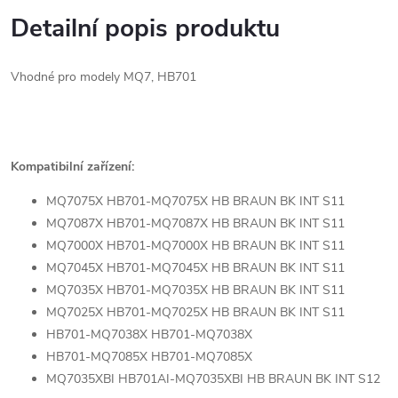
Detailní popis produktu
Vhodné pro modely MQ7, HB701
Kompatibilní zařízení:
MQ7075X HB701-MQ7075X HB BRAUN BK INT S11
MQ7087X HB701-MQ7087X HB BRAUN BK INT S11
MQ7000X HB701-MQ7000X HB BRAUN BK INT S11
MQ7045X HB701-MQ7045X HB BRAUN BK INT S11
MQ7035X HB701-MQ7035X HB BRAUN BK INT S11
MQ7025X HB701-MQ7025X HB BRAUN BK INT S11
HB701-MQ7038X HB701-MQ7038X
HB701-MQ7085X HB701-MQ7085X
MQ7035XBI HB701AI-MQ7035XBI HB BRAUN BK INT S12