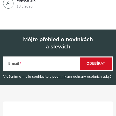
Vojtěch Šik
13.5.2026
Mějte přehled o novinkách
a slevách
Z
á
E-mail
ODEBÍRAT
p
Vložením e-mailu souhlasíte s
podmínkami ochrany osobních údajů
a
t
í