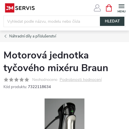
Přejít
NÁKUPNÍ
KOŠÍK
na
obsah
HLEDAT
Náhradní díly a příslušenství
Motorová jednotka
tyčového mixéru Braun
Podrobnosti hodnocení
Neohodnoceno
Kód produktu:
7322118634