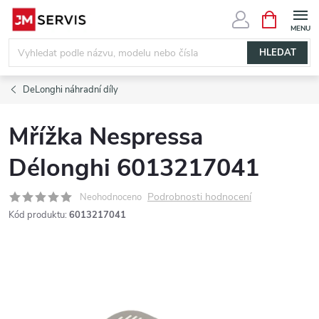
Přejít
NÁKUPNÍ
KOŠÍK
na
obsah
HLEDAT
DeLonghi náhradní díly
Mřížka Nespressa
Délonghi 6013217041
Podrobnosti hodnocení
Neohodnoceno
Kód produktu:
6013217041