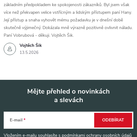
základním předpokladem ke spokojenosti zákazníků. Byl jsem však
více než překvapen velice vstřícným a lidským přístupem paní Hany.
Její přístup a snaha vyhovět mému požadavku je v dnešní době
skutečně výjimečný. Dokázala mně výrazně pozitivně ovlivnit náladu.
Paní Vobrubová - děkuji. Vojtěch Šik.
Vojtěch Šik
13.5.2026
Mějte přehled o novinkách
a slevách
Z
á
E-mail
ODEBÍRAT
p
Vložením e-mailu souhlasíte s
podmínkami ochrany osobních údajů