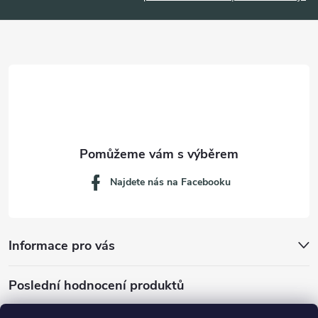
a
t
í
Najdete nás na Facebooku
Informace pro vás
Poslední hodnocení produktů