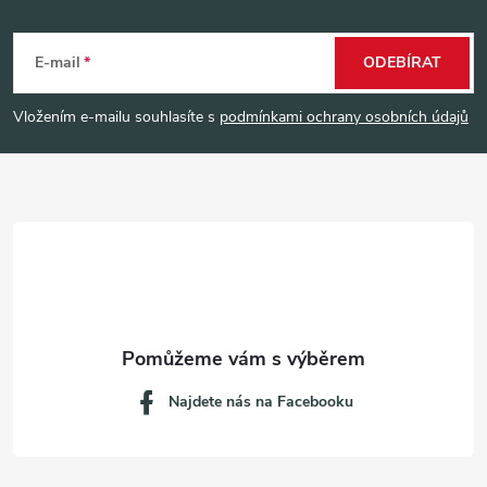
Z
á
E-mail
ODEBÍRAT
p
Vložením e-mailu souhlasíte s
podmínkami ochrany osobních údajů
a
t
í
Najdete nás na Facebooku