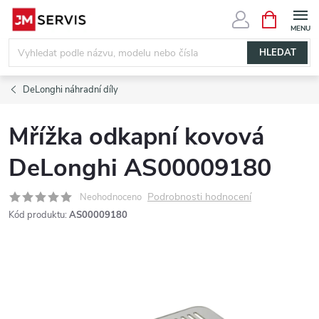
Přejít
NÁKUPNÍ
KOŠÍK
na
obsah
HLEDAT
DeLonghi náhradní díly
Mřížka odkapní kovová
DeLonghi AS00009180
Podrobnosti hodnocení
Neohodnoceno
Kód produktu:
AS00009180