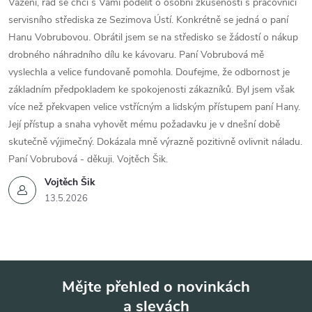
Vážení, rád se chci s Vámi podělit o osobní zkušenosti s pracovnicí
servisního střediska ze Sezimova Ústí. Konkrétně se jedná o paní
Hanu Vobrubovou. Obrátil jsem se na středisko se žádostí o nákup
drobného náhradního dílu ke kávovaru. Paní Vobrubová mě
vyslechla a velice fundovaně pomohla. Doufejme, že odbornost je
základním předpokladem ke spokojenosti zákazníků. Byl jsem však
více než překvapen velice vstřícným a lidským přístupem paní Hany.
Její přístup a snaha vyhovět mému požadavku je v dnešní době
skutečně výjimečný. Dokázala mně výrazně pozitivně ovlivnit náladu.
Paní Vobrubová - děkuji. Vojtěch Šik.
Vojtěch Šik
13.5.2026
Mějte přehled o novinkách
a slevách