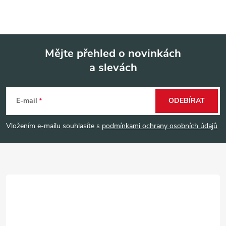
Mějte přehled o novinkách
a slevách
Z
á
E-mail
ODEBÍRAT
p
Vložením e-mailu souhlasíte s
podmínkami ochrany osobních údajů
a
t
í