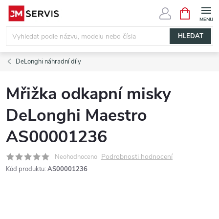
Přejít
NÁKUPNÍ
KOŠÍK
na
obsah
HLEDAT
DeLonghi náhradní díly
Mřižka odkapní misky
DeLonghi Maestro
AS00001236
Podrobnosti hodnocení
Neohodnoceno
Kód produktu:
AS00001236