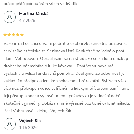
práce, ještě jednou Vám všem veliký dík.
Martina Jánská
4.7.2026
Vážení, rád se chci s Vámi podělit o osobní zkušenosti s pracovnicí
servisního střediska ze Sezimova Ústí. Konkrétně se jedná o paní
Hanu Vobrubovou. Obrátil jsem se na středisko se žádostí o nákup
drobného náhradního dílu ke kávovaru. Paní Vobrubová mě
vyslechla a velice fundovaně pomohla. Doufejme, že odbornost je
základním předpokladem ke spokojenosti zákazníků. Byl jsem však
více než překvapen velice vstřícným a lidským přístupem paní Hany.
Její přístup a snaha vyhovět mému požadavku je v dnešní době
skutečně výjimečný. Dokázala mně výrazně pozitivně ovlivnit náladu.
Paní Vobrubová - děkuji. Vojtěch Šik.
Vojtěch Šik
13.5.2026