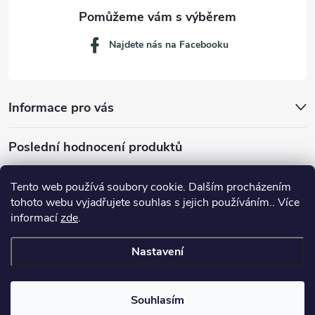
Najdete nás na Facebooku
Informace pro vás
Poslední hodnocení produktů
Tento web používá soubory cookie. Dalším procházením
tohoto webu vyjadřujete souhlas s jejich používáním.. Více
Dávkovací lžička na mletou kávu 53132C8134
informací
zde
.
Nastavení
Copyright 2026
JM servis
. Všechna práva vyhrazena.
Souhlasím
Vytvořil Shoptet