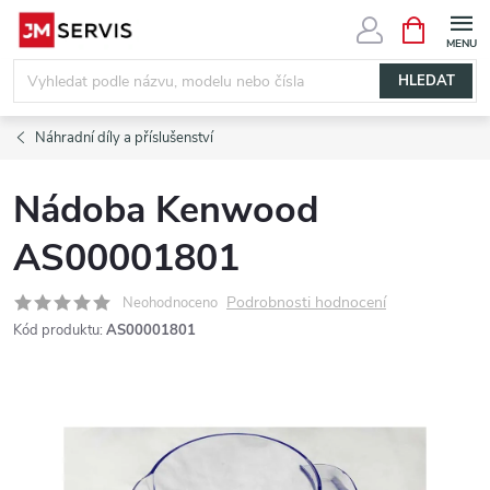
Přejít
NÁKUPNÍ
KOŠÍK
na
obsah
HLEDAT
Náhradní díly a příslušenství
Nádoba Kenwood
AS00001801
Podrobnosti hodnocení
Neohodnoceno
Kód produktu:
AS00001801