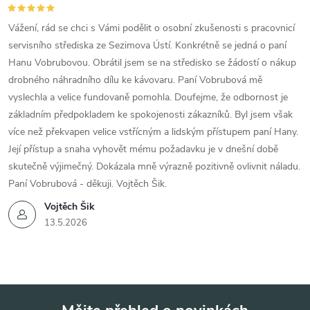
Vážení, rád se chci s Vámi podělit o osobní zkušenosti s pracovnicí
servisního střediska ze Sezimova Ústí. Konkrétně se jedná o paní
Hanu Vobrubovou. Obrátil jsem se na středisko se žádostí o nákup
drobného náhradního dílu ke kávovaru. Paní Vobrubová mě
vyslechla a velice fundovaně pomohla. Doufejme, že odbornost je
základním předpokladem ke spokojenosti zákazníků. Byl jsem však
více než překvapen velice vstřícným a lidským přístupem paní Hany.
Její přístup a snaha vyhovět mému požadavku je v dnešní době
skutečně výjimečný. Dokázala mně výrazně pozitivně ovlivnit náladu.
Paní Vobrubová - děkuji. Vojtěch Šik.
Vojtěch Šik
13.5.2026