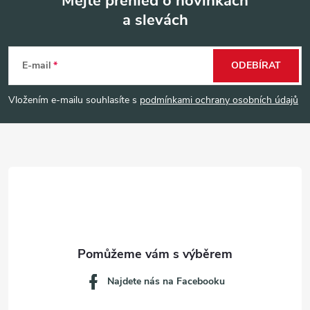
Mějte přehled o novinkách
a slevách
Z
á
E-mail
ODEBÍRAT
p
Vložením e-mailu souhlasíte s
podmínkami ochrany osobních údajů
a
t
í
Najdete nás na Facebooku