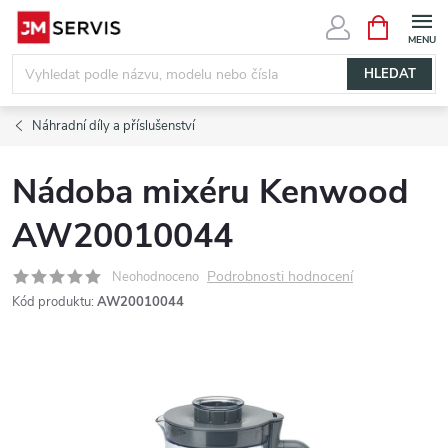
Přejít
NÁKUPNÍ
KOŠÍK
na
obsah
HLEDAT
Náhradní díly a příslušenství
Nádoba mixéru Kenwood
AW20010044
Podrobnosti hodnocení
Neohodnoceno
Kód produktu:
AW20010044