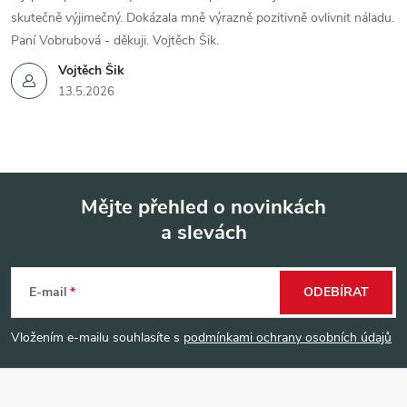
skutečně výjimečný. Dokázala mně výrazně pozitivně ovlivnit náladu.
Paní Vobrubová - děkuji. Vojtěch Šik.
Vojtěch Šik
13.5.2026
Mějte přehled o novinkách
a slevách
Z
á
E-mail
ODEBÍRAT
p
Vložením e-mailu souhlasíte s
podmínkami ochrany osobních údajů
a