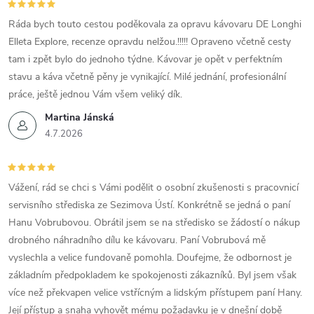
Ráda bych touto cestou poděkovala za opravu kávovaru DE Longhi
Elleta Explore, recenze opravdu nelžou.!!!!! Opraveno včetně cesty
tam i zpět bylo do jednoho týdne. Kávovar je opět v perfektním
stavu a káva včetně pěny je vynikající. Milé jednání, profesionální
práce, ještě jednou Vám všem veliký dík.
Martina Jánská
4.7.2026
Vážení, rád se chci s Vámi podělit o osobní zkušenosti s pracovnicí
servisního střediska ze Sezimova Ústí. Konkrétně se jedná o paní
Hanu Vobrubovou. Obrátil jsem se na středisko se žádostí o nákup
drobného náhradního dílu ke kávovaru. Paní Vobrubová mě
vyslechla a velice fundovaně pomohla. Doufejme, že odbornost je
základním předpokladem ke spokojenosti zákazníků. Byl jsem však
více než překvapen velice vstřícným a lidským přístupem paní Hany.
Její přístup a snaha vyhovět mému požadavku je v dnešní době