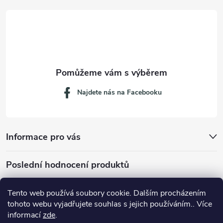
t
í
Najdete nás na Facebooku
Informace pro vás
Poslední hodnocení produktů
Tento web používá soubory cookie. Dalším procházením
tohoto webu vyjadřujete souhlas s jejich používáním.. Více
Dávkovací lžička na mletou kávu 53132C8134
informací
zde
.