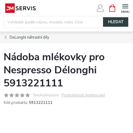
Přejít
NÁKUPNÍ
KOŠÍK
na
obsah
HLEDAT
DeLonghi náhradní díly
Nádoba mlékovky pro
Nespresso Délonghi
5913221111
Podrobnosti hodnocení
Neohodnoceno
Kód produktu:
5913221111