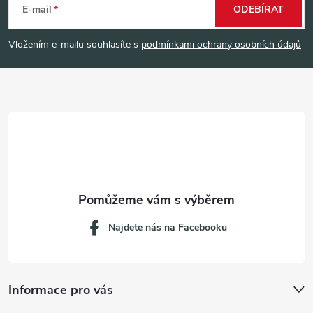
á
E-mail
ODEBÍRAT
p
Vložením e-mailu souhlasíte s
podmínkami ochrany osobních údajů
a
t
í
Najdete nás na Facebooku
Informace pro vás