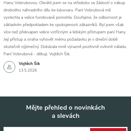
Hanu Vobrubovou. Obrátil jsem se na středisko se žádostí o nákup
drobného náhradního dílu ke kávovaru. Paní Vobrubová mě
vyslechla a velice fundovaně pomohla. Doufejme, že odbornost je
základním předpokladem ke spokojenosti zákazníků. Byl jsem však
více než překvapen velice vstřícným a lidským přístupem paní Hany.
Její přístup a snaha vyhovět mému požadavku je v dnešní době
skutečně výjimečný. Dokázala mně výrazně pozitivně ovlivnit náladu.
Paní Vobrubová - děkuji. Vojtěch Šik.
Vojtěch Šik
13.5.2026
Mějte přehled o novinkách
a slevách
Z