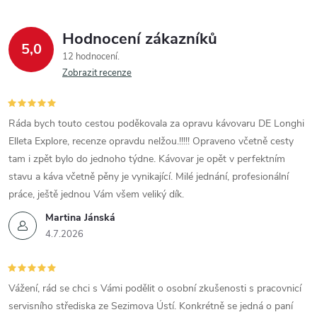
Hodnocení zákazníků
5,0
12 hodnocení
Zobrazit recenze
Ráda bych touto cestou poděkovala za opravu kávovaru DE Longhi
Elleta Explore, recenze opravdu nelžou.!!!!! Opraveno včetně cesty
tam i zpět bylo do jednoho týdne. Kávovar je opět v perfektním
stavu a káva včetně pěny je vynikající. Milé jednání, profesionální
práce, ještě jednou Vám všem veliký dík.
Martina Jánská
4.7.2026
Vážení, rád se chci s Vámi podělit o osobní zkušenosti s pracovnicí
servisního střediska ze Sezimova Ústí. Konkrétně se jedná o paní