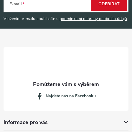
á
E-mail
ODEBÍRAT
p
Vložením e-mailu souhlasíte s
podmínkami ochrany osobních údajů
a
t
í
Najdete nás na Facebooku
Informace pro vás