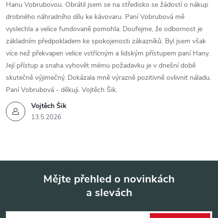
Hanu Vobrubovou. Obrátil jsem se na středisko se žádostí o nákup
drobného náhradního dílu ke kávovaru. Paní Vobrubová mě
vyslechla a velice fundovaně pomohla. Doufejme, že odbornost je
základním předpokladem ke spokojenosti zákazníků. Byl jsem však
více než překvapen velice vstřícným a lidským přístupem paní Hany.
Její přístup a snaha vyhovět mému požadavku je v dnešní době
skutečně výjimečný. Dokázala mně výrazně pozitivně ovlivnit náladu.
Paní Vobrubová - děkuji. Vojtěch Šik.
Vojtěch Šik
13.5.2026
Mějte přehled o novinkách
a slevách
Z