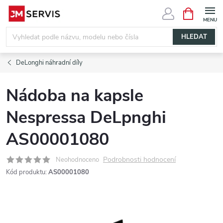
Přejít
NÁKUPNÍ
KOŠÍK
na
obsah
HLEDAT
DeLonghi náhradní díly
Nádoba na kapsle
Nespressa DeLpnghi
AS00001080
Podrobnosti hodnocení
Neohodnoceno
Kód produktu:
AS00001080