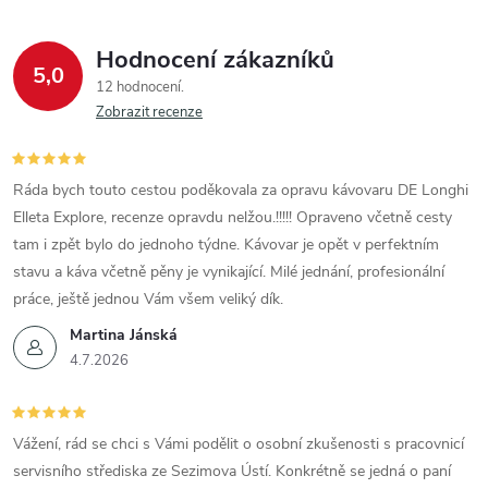
Hodnocení zákazníků
5,0
12 hodnocení
Zobrazit recenze
Ráda bych touto cestou poděkovala za opravu kávovaru DE Longhi
Elleta Explore, recenze opravdu nelžou.!!!!! Opraveno včetně cesty
tam i zpět bylo do jednoho týdne. Kávovar je opět v perfektním
stavu a káva včetně pěny je vynikající. Milé jednání, profesionální
práce, ještě jednou Vám všem veliký dík.
Martina Jánská
4.7.2026
Vážení, rád se chci s Vámi podělit o osobní zkušenosti s pracovnicí
servisního střediska ze Sezimova Ústí. Konkrétně se jedná o paní