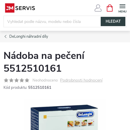
Přejít
NÁKUPNÍ
KOŠÍK
na
obsah
HLEDAT
DeLonghi náhradní díly
Nádoba na pečení
5512510161
Podrobnosti hodnocení
Neohodnoceno
Kód produktu:
5512510161