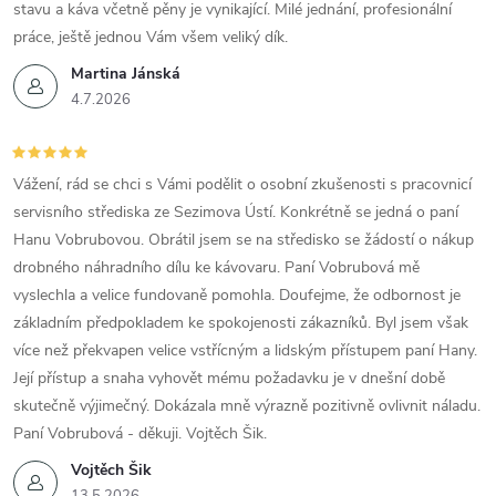
stavu a káva včetně pěny je vynikající. Milé jednání, profesionální
práce, ještě jednou Vám všem veliký dík.
Martina Jánská
4.7.2026
Vážení, rád se chci s Vámi podělit o osobní zkušenosti s pracovnicí
servisního střediska ze Sezimova Ústí. Konkrétně se jedná o paní
Hanu Vobrubovou. Obrátil jsem se na středisko se žádostí o nákup
drobného náhradního dílu ke kávovaru. Paní Vobrubová mě
vyslechla a velice fundovaně pomohla. Doufejme, že odbornost je
základním předpokladem ke spokojenosti zákazníků. Byl jsem však
více než překvapen velice vstřícným a lidským přístupem paní Hany.
Její přístup a snaha vyhovět mému požadavku je v dnešní době
skutečně výjimečný. Dokázala mně výrazně pozitivně ovlivnit náladu.
Paní Vobrubová - děkuji. Vojtěch Šik.
Vojtěch Šik