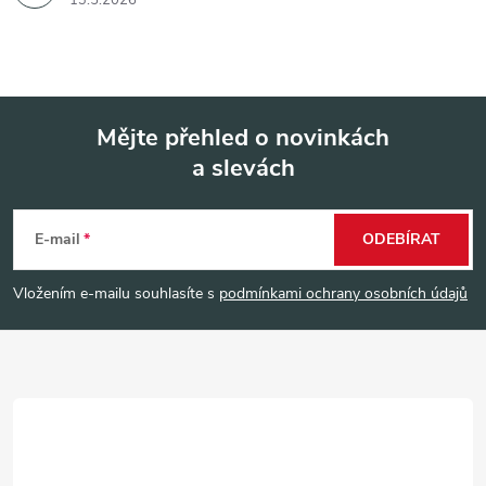
13.5.2026
Mějte přehled o novinkách
a slevách
Z
á
E-mail
ODEBÍRAT
p
Vložením e-mailu souhlasíte s
podmínkami ochrany osobních údajů
a
t
í