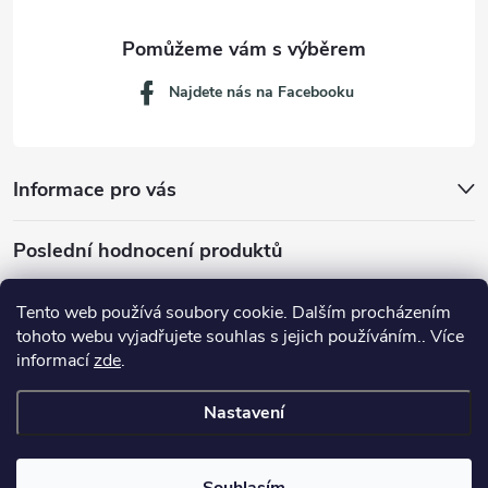
Najdete nás na Facebooku
Informace pro vás
Poslední hodnocení produktů
Tento web používá soubory cookie. Dalším procházením
tohoto webu vyjadřujete souhlas s jejich používáním.. Více
Dávkovací lžička na mletou kávu 53132C8134
informací
zde
.
Nastavení
Copyright 2026
JM servis
. Všechna práva vyhrazena.