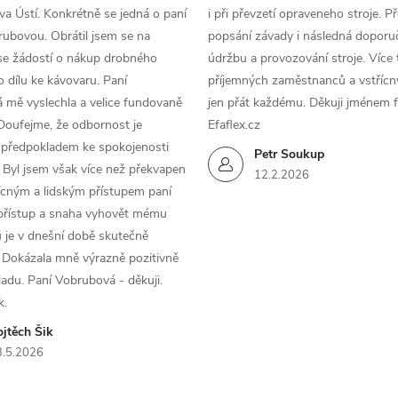
a Ústí. Konkrétně se jedná o paní
i při převzetí opraveneho stroje. P
ubovou. Obrátil jsem se na
popsání závady i následná doporu
se žádostí o nákup drobného
údržbu a provozování stroje. Více 
 dílu ke kávovaru. Paní
příjemných zaměstnanců a vstřícn
 mě vyslechla a velice fundovaně
jen přát každému. Děkuji jménem f
Doufejme, že odbornost je
Efaflex.cz
 předpokladem ke spokojenosti
Petr Soukup
 Byl jsem však více než překvapen
12.2.2026
řícným a lidským přístupem paní
 přístup a snaha vyhovět mému
 je v dnešní době skutečně
 Dokázala mně výrazně pozitivně
áladu. Paní Vobrubová - děkuji.
k.
jtěch Šik
3.5.2026