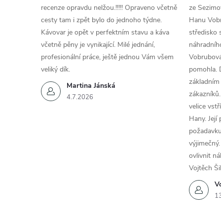
recenze opravdu nelžou.!!!!! Opraveno včetně
ze Sezimov
cesty tam i zpět bylo do jednoho týdne.
Hanu Vobr
Kávovar je opět v perfektním stavu a káva
středisko 
včetně pěny je vynikající. Milé jednání,
náhradního
profesionální práce, ještě jednou Vám všem
Vobrubová
veliký dík.
pomohla. 
základním
Martina Jánská
zákazníků.
4.7.2026
velice vst
Hany. Její
požadavku
výjimečný.
ovlivnit n
Vojtěch Ši
Vo
1