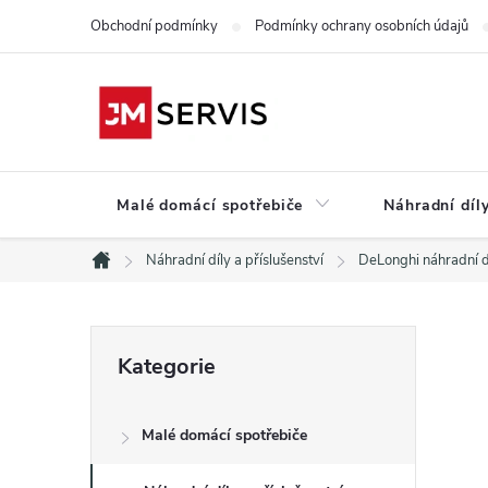
Přejít
Obchodní podmínky
Podmínky ochrany osobních údajů
na
obsah
Malé domácí spotřebiče
Náhradní díly
Náhradní díly a příslušenství
DeLonghi náhradní d
Domů
P
Přeskočit
Kategorie
kategorie
o
Malé domácí spotřebiče
s