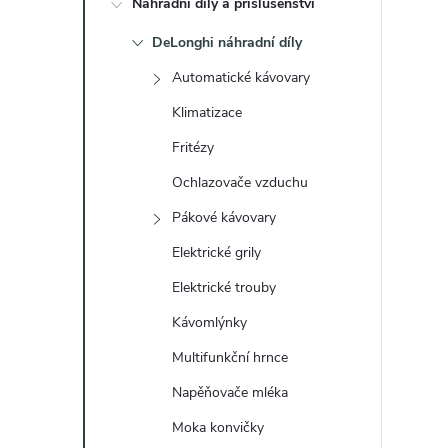
Náhradní díly a příslušenství
t
DeLonghi náhradní díly
r
Automatické kávovary
a
Klimatizace
Fritézy
n
Ochlazovače vzduchu
n
Pákové kávovary
Elektrické grily
í
Elektrické trouby
p
Kávomlýnky
a
Multifunkční hrnce
Napěňovače mléka
n
Moka konvičky