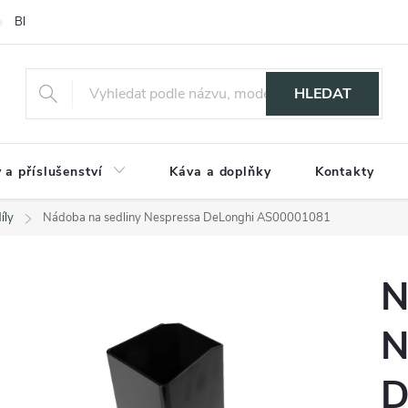
Blog
HLEDAT
 a příslušenství
Káva a doplňky
Kontakty
íly
Nádoba na sedliny Nespressa DeLonghi AS00001081
N
N
D