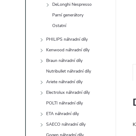
e
DeLonghi Nespresso
Parní generátory
l
Ostatní
PHILIPS náhradní díly
Kenwood náhradní díly
Braun náhradní díly
Nutribullet náhradní díly
Ariete náhradní díly
Electrolux náhradní díly
POLTI náhradní díly
ETA náhradní díly
K
SAECO náhradní díly
Gogen náhradní díly