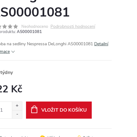
S00001081
Podrobnosti hodnocení
Neohodnoceno
produktu:
AS00001081
ba na sedliny Nespressa DeLonghi AS00001081
Detailní
rmace
 týdny
22 Kč
ná
:
VLOŽIT DO KOŠÍKU