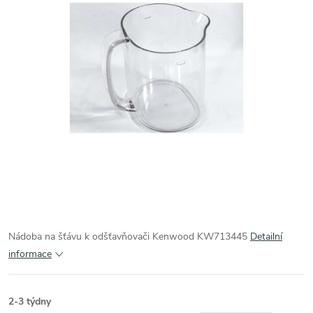
Nádoba na šťávu k odšťavňovači Kenwood KW713445
Detailní
informace
2-3 týdny