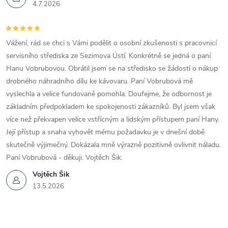
4.7.2026
Vážení, rád se chci s Vámi podělit o osobní zkušenosti s pracovnicí
servisního střediska ze Sezimova Ústí. Konkrétně se jedná o paní
Hanu Vobrubovou. Obrátil jsem se na středisko se žádostí o nákup
drobného náhradního dílu ke kávovaru. Paní Vobrubová mě
vyslechla a velice fundovaně pomohla. Doufejme, že odbornost je
základním předpokladem ke spokojenosti zákazníků. Byl jsem však
více než překvapen velice vstřícným a lidským přístupem paní Hany.
Její přístup a snaha vyhovět mému požadavku je v dnešní době
skutečně výjimečný. Dokázala mně výrazně pozitivně ovlivnit náladu.
Paní Vobrubová - děkuji. Vojtěch Šik.
Vojtěch Šik
13.5.2026