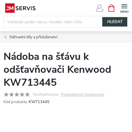
Přejít
NÁKUPNÍ
KOŠÍK
na
obsah
HLEDAT
Náhradní díly a příslušenství
Nádoba na šťávu k
odšťavňovači Kenwood
KW713445
Podrobnosti hodnocení
Neohodnoceno
Kód produktu:
KW713445