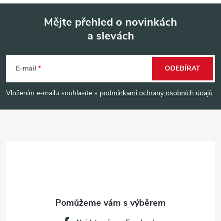
Mějte přehled o novinkách
a slevách
Z
á
E-mail
ODEBÍRAT
p
Vložením e-mailu souhlasíte s
podmínkami ochrany osobních údajů
a
t
í