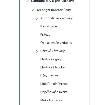
Náhradní díly a příslušenství
t
DeLonghi náhradní díly
r
Automatické kávovary
a
Klimatizace
Fritézy
n
Ochlazovače vzduchu
n
Pákové kávovary
Elektrické grily
í
Elektrické trouby
p
Kávomlýnky
a
Multifunkční hrnce
Napěňovače mléka
n
Moka konvičky