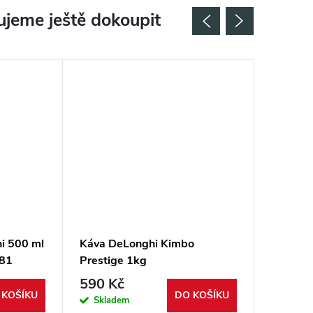
jeme ještě dokoupit
i 500 ml
Káva DeLonghi Kimbo
Vodní f
81
Prestige 1kg
551329
590 Kč
269 K
 KOŠÍKU
DO KOŠÍKU
Skladem
Sklad