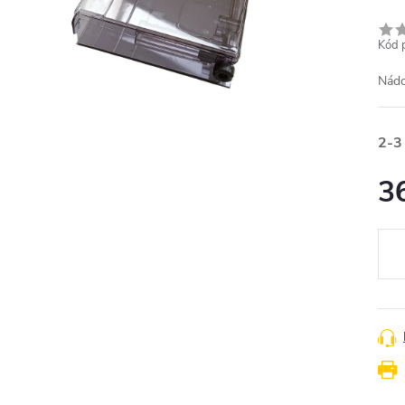
Kód 
Nád
2-3
3
Měr
cena