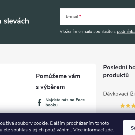
E-mail
a slevách
Vložením e-mailu souhlasíte s
podmínka
Poslední h
produktů
Najdete nás na Face
booku
oužívá soubory cookie. Dalším procházením tohoto
S
jete souhlas s jejich používáním.. Více informací
zde
.