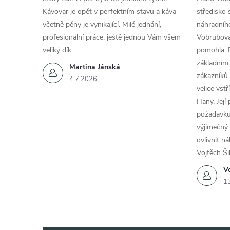
Kávovar je opět v perfektním stavu a káva
středisko 
včetně pěny je vynikající. Milé jednání,
náhradního
profesionální práce, ještě jednou Vám všem
Vobrubová
veliký dík.
pomohla. 
základním
Martina Jánská
zákazníků.
4.7.2026
velice vst
Hany. Její
požadavku
výjimečný.
ovlivnit n
Vojtěch Ši
Vo
1