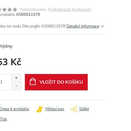
Podrobnosti hodnocení
Neohodnoceno
produktu:
AS00011578
oba na vodu DeLonghi AS00011578
Detailní informace
 týdny
63 Kč
ná
:
VLOŽIT DO KOŠÍKU
Dotaz k produktu
Hlídací pes
Sdílet
Tisk