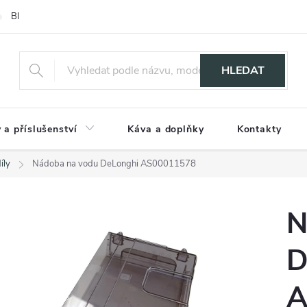
Blog
HLEDAT
 a příslušenství
Káva a doplňky
Kontakty
íly
Nádoba na vodu DeLonghi AS00011578
N
D
A