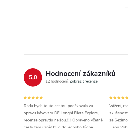
Kód:
5513292811
Kód:
5513281861
Hodnocení zákazníků
5,0
12 hodnocení
Zobrazit recenze
Ráda bych touto cestou poděkovala za
Vážení, rá
opravu kávovaru DE Longhi Elleta Explore,
zkušenosti
recenze opravdu nelžou.!!!!! Opraveno včetně
ze Sezimov
cesty tam i zpět bylo do jednoho týdne.
Hanu Vobr