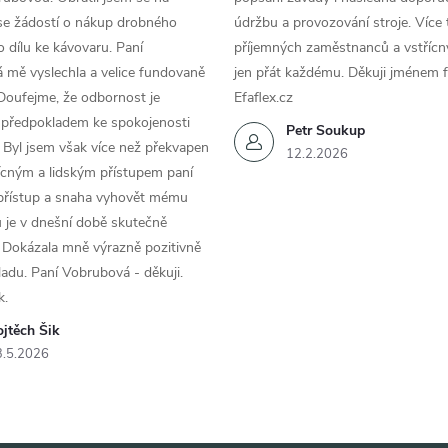
se žádostí o nákup drobného
údržbu a provozování stroje. Více 
 dílu ke kávovaru. Paní
příjemných zaměstnanců a vstřícn
 mě vyslechla a velice fundovaně
jen přát každému. Děkuji jménem f
Doufejme, že odbornost je
Efaflex.cz
 předpokladem ke spokojenosti
Petr Soukup
 Byl jsem však více než překvapen
12.2.2026
řícným a lidským přístupem paní
 přístup a snaha vyhovět mému
 je v dnešní době skutečně
 Dokázala mně výrazně pozitivně
áladu. Paní Vobrubová - děkuji.
k.
jtěch Šik
3.5.2026