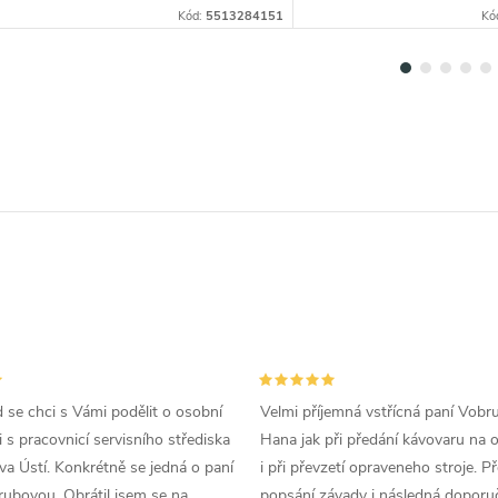
Kód:
5513284151
Kó
d se chci s Vámi podělit o osobní
Velmi příjemná vstřícná paní Vobr
 s pracovnicí servisního střediska
Hana jak při předání kávovaru na 
a Ústí. Konkrétně se jedná o paní
i při převzetí opraveneho stroje. P
ubovou. Obrátil jsem se na
popsání závady i následná doporu