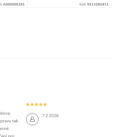
d:
AS00006181
Kód:
5513282411
ubova
7.2.2026
opravu tak
řesné
čení pro