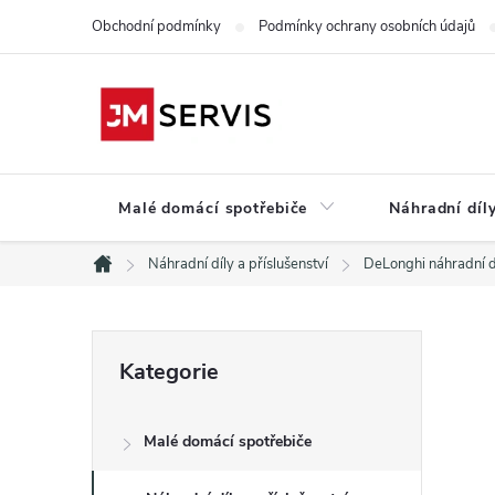
Přejít
Obchodní podmínky
Podmínky ochrany osobních údajů
na
obsah
Malé domácí spotřebiče
Náhradní díly
Náhradní díly a příslušenství
DeLonghi náhradní d
Domů
P
Přeskočit
Kategorie
kategorie
o
Malé domácí spotřebiče
s