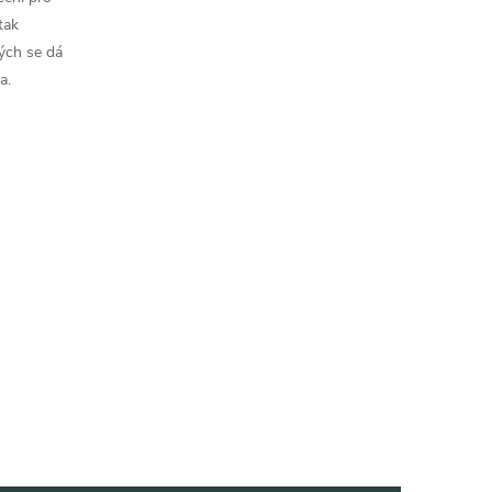
tak
ých se dá
a.