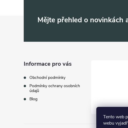
Z
Mějte přehled o novinkách
á
p
a
Informace pro vás
t
Obchodní podmínky
Podmínky ochrany osobních
í
údajů
Blog
Tento web p
webu vyjadřu