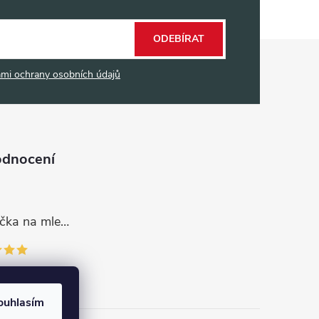
ODEBÍRAT
mi ochrany osobních údajů
odnocení
Dávkovací lžička na mletou kávu 53132C8134
ouhlasím