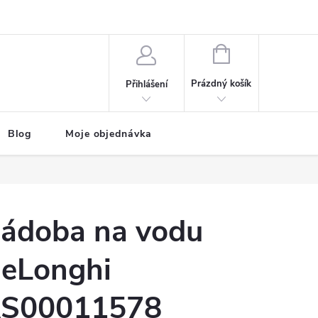
NÁKUPNÍ
KOŠÍK
Prázdný košík
Přihlášení
Blog
Moje objednávka
ádoba na vodu
eLonghi
S00011578