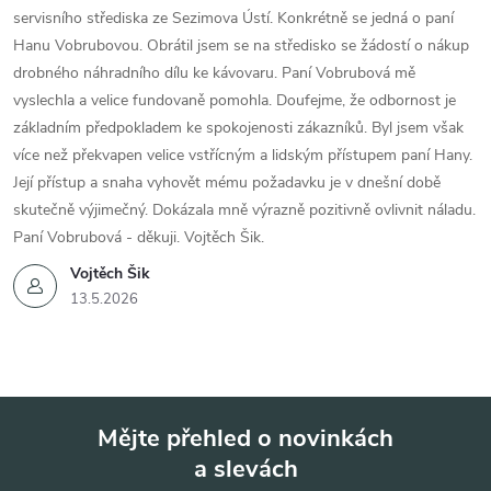
servisního střediska ze Sezimova Ústí. Konkrétně se jedná o paní
Hanu Vobrubovou. Obrátil jsem se na středisko se žádostí o nákup
drobného náhradního dílu ke kávovaru. Paní Vobrubová mě
vyslechla a velice fundovaně pomohla. Doufejme, že odbornost je
základním předpokladem ke spokojenosti zákazníků. Byl jsem však
více než překvapen velice vstřícným a lidským přístupem paní Hany.
Její přístup a snaha vyhovět mému požadavku je v dnešní době
skutečně výjimečný. Dokázala mně výrazně pozitivně ovlivnit náladu.
Paní Vobrubová - děkuji. Vojtěch Šik.
Vojtěch Šik
13.5.2026
Mějte přehled o novinkách
a slevách
Z