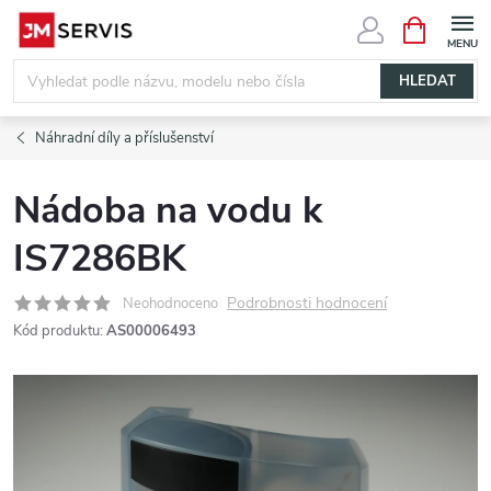
Přejít
NÁKUPNÍ
KOŠÍK
na
obsah
HLEDAT
Náhradní díly a příslušenství
Nádoba na vodu k
IS7286BK
Podrobnosti hodnocení
Neohodnoceno
Kód produktu:
AS00006493