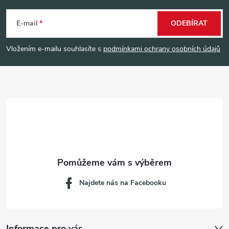
á
E-mail
ODEBÍRAT
p
Vložením e-mailu souhlasíte s
podmínkami ochrany osobních údajů
a
t
í
Najdete nás na Facebooku
Informace pro vás