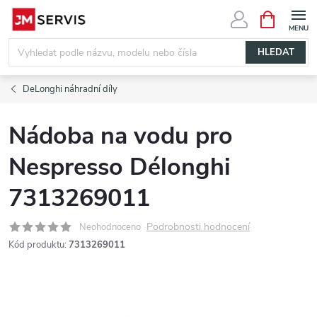
Přejít
NÁKUPNÍ
KOŠÍK
na
obsah
HLEDAT
DeLonghi náhradní díly
Nádoba na vodu pro
Nespresso Délonghi
7313269011
Podrobnosti hodnocení
Neohodnoceno
Kód produktu:
7313269011