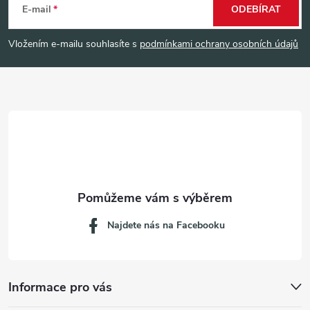
á
E-mail
ODEBÍRAT
p
Vložením e-mailu souhlasíte s
podmínkami ochrany osobních údajů
a
t
í
Najdete nás na Facebooku
Informace pro vás