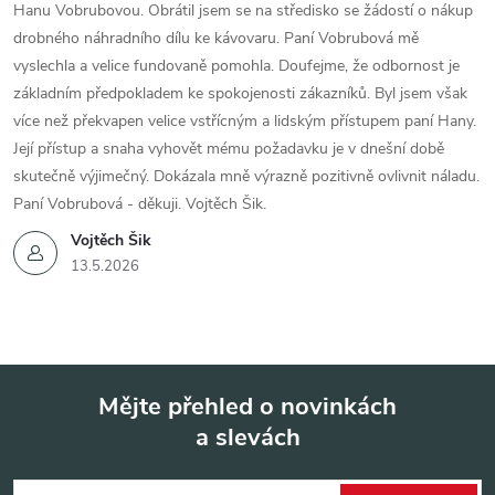
Hanu Vobrubovou. Obrátil jsem se na středisko se žádostí o nákup
drobného náhradního dílu ke kávovaru. Paní Vobrubová mě
vyslechla a velice fundovaně pomohla. Doufejme, že odbornost je
základním předpokladem ke spokojenosti zákazníků. Byl jsem však
více než překvapen velice vstřícným a lidským přístupem paní Hany.
Její přístup a snaha vyhovět mému požadavku je v dnešní době
skutečně výjimečný. Dokázala mně výrazně pozitivně ovlivnit náladu.
Paní Vobrubová - děkuji. Vojtěch Šik.
Vojtěch Šik
13.5.2026
Mějte přehled o novinkách
a slevách
Z