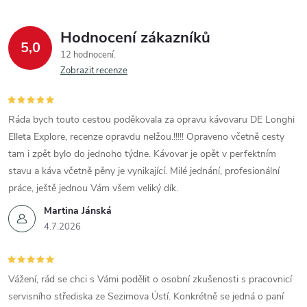
Hodnocení zákazníků
5,0
12 hodnocení
Zobrazit recenze
Ráda bych touto cestou poděkovala za opravu kávovaru DE Longhi
Elleta Explore, recenze opravdu nelžou.!!!!! Opraveno včetně cesty
tam i zpět bylo do jednoho týdne. Kávovar je opět v perfektním
stavu a káva včetně pěny je vynikající. Milé jednání, profesionální
práce, ještě jednou Vám všem veliký dík.
Martina Jánská
4.7.2026
Vážení, rád se chci s Vámi podělit o osobní zkušenosti s pracovnicí
servisního střediska ze Sezimova Ústí. Konkrétně se jedná o paní