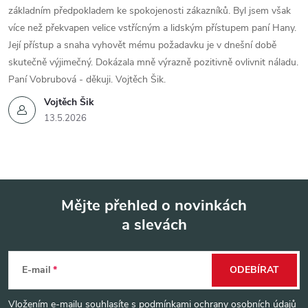
základním předpokladem ke spokojenosti zákazníků. Byl jsem však
více než překvapen velice vstřícným a lidským přístupem paní Hany.
Její přístup a snaha vyhovět mému požadavku je v dnešní době
skutečně výjimečný. Dokázala mně výrazně pozitivně ovlivnit náladu.
Paní Vobrubová - děkuji. Vojtěch Šik.
Vojtěch Šik
13.5.2026
Mějte přehled o novinkách
a slevách
Z
á
E-mail
ODEBÍRAT
p
Vložením e-mailu souhlasíte s
podmínkami ochrany osobních údajů