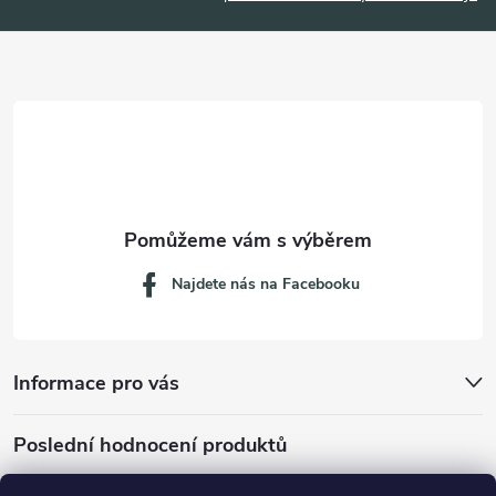
a
t
í
Najdete nás na Facebooku
Informace pro vás
Poslední hodnocení produktů