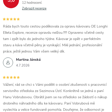
5,0
12 hodnocení
Zobrazit recenze
Ráda bych touto cestou poděkovala za opravu kávovaru DE Longhi
Elleta Explore, recenze opravdu nelžou.!!!!! Opraveno včetně cesty
tam i zpět bylo do jednoho týdne. Kávovar je opět v perfektním
stavu a káva včetně pěny je vynikající. Milé jednání, profesionální
práce, ještě jednou Vám všem veliký dík.
Martina Jánská
4.7.2026
Vážení, rád se chci s Vámi podělit o osobní zkušenosti s pracovnicí
servisního střediska ze Sezimova Ústí. Konkrétně se jedná o paní
Hanu Vobrubovou. Obrátil jsem se na středisko se žádostí o nákup
drobného náhradního dílu ke kávovaru. Paní Vobrubová mě
vyslechla a velice fundovaně pomohla. Doufejme, že odbornost je