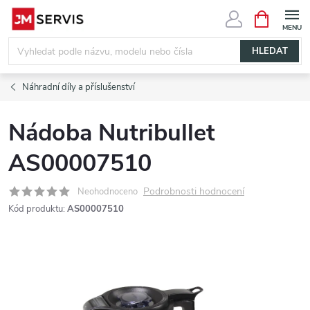
Přejít
NÁKUPNÍ
KOŠÍK
na
obsah
HLEDAT
Náhradní díly a příslušenství
Nádoba Nutribullet
AS00007510
Podrobnosti hodnocení
Neohodnoceno
Kód produktu:
AS00007510