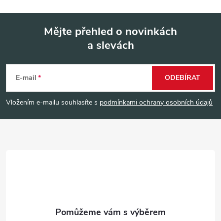
Mějte přehled o novinkách
a slevách
Z
á
E-mail
ODEBÍRAT
p
Vložením e-mailu souhlasíte s
podmínkami ochrany osobních údajů
a
t
í