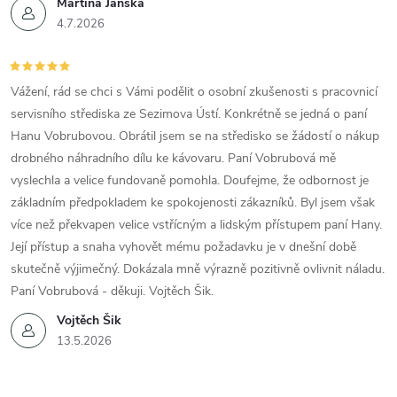
Martina Jánská
4.7.2026
Vážení, rád se chci s Vámi podělit o osobní zkušenosti s pracovnicí
servisního střediska ze Sezimova Ústí. Konkrétně se jedná o paní
Hanu Vobrubovou. Obrátil jsem se na středisko se žádostí o nákup
drobného náhradního dílu ke kávovaru. Paní Vobrubová mě
vyslechla a velice fundovaně pomohla. Doufejme, že odbornost je
základním předpokladem ke spokojenosti zákazníků. Byl jsem však
více než překvapen velice vstřícným a lidským přístupem paní Hany.
Její přístup a snaha vyhovět mému požadavku je v dnešní době
skutečně výjimečný. Dokázala mně výrazně pozitivně ovlivnit náladu.
Paní Vobrubová - děkuji. Vojtěch Šik.
Vojtěch Šik
13.5.2026