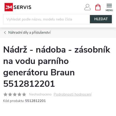
Přejít
NÁKUPNÍ
KOŠÍK
na
obsah
HLEDAT
Náhradní díly a příslušenství
Nádrž - nádoba - zásobník
na vodu parního
generátoru Braun
5512812201
Podrobnosti hodnocení
Neohodnoceno
Kód produktu:
5512812201