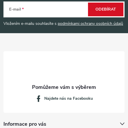
á
E-mail
ODEBÍRAT
p
Vložením e-mailu souhlasíte s
podmínkami ochrany osobních údajů
a
t
í
Najdete nás na Facebooku
Informace pro vás