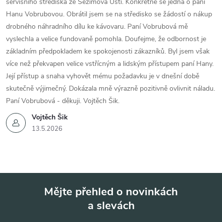
servisního střediska ze Sezimova Ústí. Konkrétně se jedná o paní
Hanu Vobrubovou. Obrátil jsem se na středisko se žádostí o nákup
drobného náhradního dílu ke kávovaru. Paní Vobrubová mě
vyslechla a velice fundovaně pomohla. Doufejme, že odbornost je
základním předpokladem ke spokojenosti zákazníků. Byl jsem však
více než překvapen velice vstřícným a lidským přístupem paní Hany.
Její přístup a snaha vyhovět mému požadavku je v dnešní době
skutečně výjimečný. Dokázala mně výrazně pozitivně ovlivnit náladu.
Paní Vobrubová - děkuji. Vojtěch Šik.
Vojtěch Šik
13.5.2026
Mějte přehled o novinkách
a slevách
Z