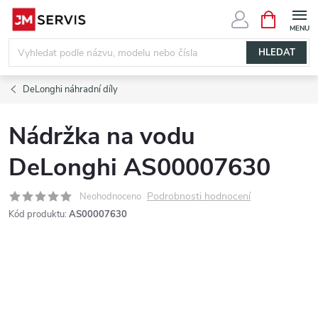
Přejít
NÁKUPNÍ
KOŠÍK
na
obsah
HLEDAT
DeLonghi náhradní díly
Nádržka na vodu
DeLonghi AS00007630
Podrobnosti hodnocení
Neohodnoceno
Kód produktu:
AS00007630