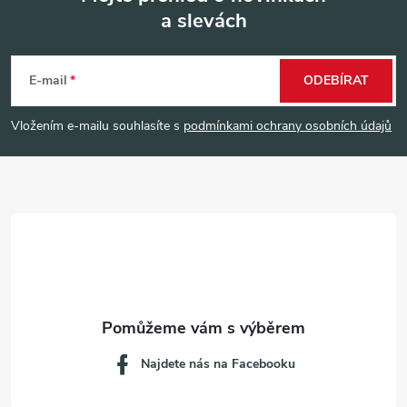
a slevách
Z
á
E-mail
ODEBÍRAT
p
Vložením e-mailu souhlasíte s
podmínkami ochrany osobních údajů
a
t
í
Najdete nás na Facebooku