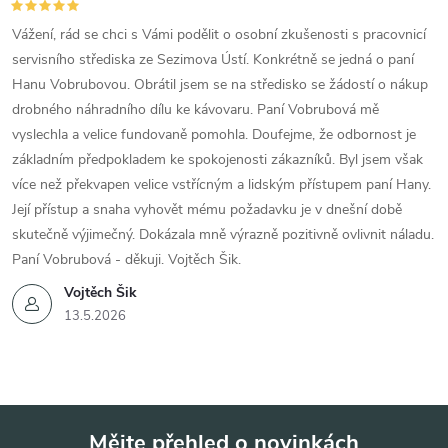
Vážení, rád se chci s Vámi podělit o osobní zkušenosti s pracovnicí
servisního střediska ze Sezimova Ústí. Konkrétně se jedná o paní
Hanu Vobrubovou. Obrátil jsem se na středisko se žádostí o nákup
drobného náhradního dílu ke kávovaru. Paní Vobrubová mě
vyslechla a velice fundovaně pomohla. Doufejme, že odbornost je
základním předpokladem ke spokojenosti zákazníků. Byl jsem však
více než překvapen velice vstřícným a lidským přístupem paní Hany.
Její přístup a snaha vyhovět mému požadavku je v dnešní době
skutečně výjimečný. Dokázala mně výrazně pozitivně ovlivnit náladu.
Paní Vobrubová - děkuji. Vojtěch Šik.
Vojtěch Šik
13.5.2026
Mějte přehled o novinkách