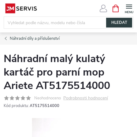
Přejít
NÁKUPNÍ
KOŠÍK
na
obsah
HLEDAT
Náhradní díly a příslušenství
Náhradní malý kulatý
kartáč pro parní mop
Ariete AT5175514000
Podrobnosti hodnocení
Neohodnoceno
Kód produktu:
AT5175514000