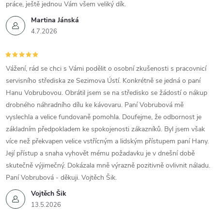
práce, ještě jednou Vám všem veliký dík.
Martina Jánská
4.7.2026
Vážení, rád se chci s Vámi podělit o osobní zkušenosti s pracovnicí
servisního střediska ze Sezimova Ústí. Konkrétně se jedná o paní
Hanu Vobrubovou. Obrátil jsem se na středisko se žádostí o nákup
drobného náhradního dílu ke kávovaru. Paní Vobrubová mě
vyslechla a velice fundovaně pomohla. Doufejme, že odbornost je
základním předpokladem ke spokojenosti zákazníků. Byl jsem však
více než překvapen velice vstřícným a lidským přístupem paní Hany.
Její přístup a snaha vyhovět mému požadavku je v dnešní době
skutečně výjimečný. Dokázala mně výrazně pozitivně ovlivnit náladu.
Paní Vobrubová - děkuji. Vojtěch Šik.
Vojtěch Šik
13.5.2026