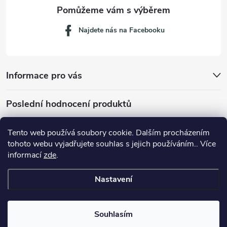
Najdete nás na Facebooku
Informace pro vás
Poslední hodnocení produktů
Tento web používá soubory cookie. Dalším procházením
tohoto webu vyjadřujete souhlas s jejich používáním.. Více
Dávkovací lžička na mletou kávu 53132C8134
informací
zde
.
Nastavení
Copyright 2026
JM servis
. Všechna práva vyhrazena.
Souhlasím
Vytvořil Shoptet