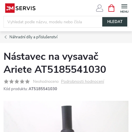
Přejít
NÁKUPNÍ
KOŠÍK
na
obsah
HLEDAT
Náhradní díly a příslušenství
Nástavec na vysavač
Ariete AT5185541030
Podrobnosti hodnocení
Neohodnoceno
Kód produktu:
AT5185541030