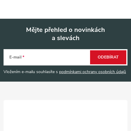
Mějte přehled o novinkách
a slevách
Z
á
E-mail
ODEBÍRAT
p
Vložením e-mailu souhlasíte s
podmínkami ochrany osobních údajů
a
t
í