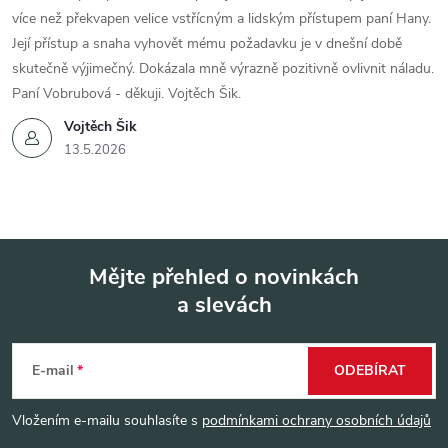
více než překvapen velice vstřícným a lidským přístupem paní Hany.
Její přístup a snaha vyhovět mému požadavku je v dnešní době
skutečně výjimečný. Dokázala mně výrazně pozitivně ovlivnit náladu.
Paní Vobrubová - děkuji. Vojtěch Šik.
Vojtěch Šik
13.5.2026
Mějte přehled o novinkách
a slevách
Z
á
E-mail
ODEBÍRAT
p
Vložením e-mailu souhlasíte s
podmínkami ochrany osobních údajů