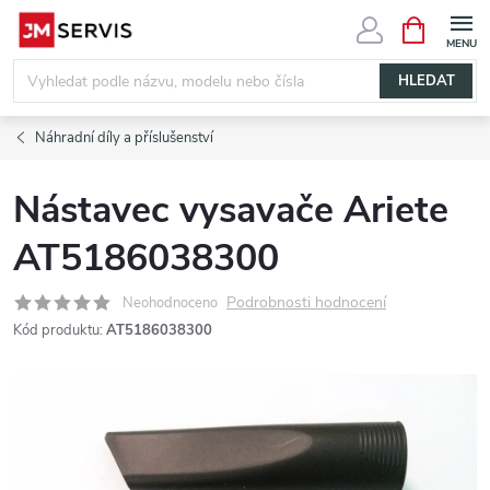
Přejít
NÁKUPNÍ
KOŠÍK
na
obsah
HLEDAT
Náhradní díly a příslušenství
Nástavec vysavače Ariete
AT5186038300
Podrobnosti hodnocení
Neohodnoceno
Kód produktu:
AT5186038300