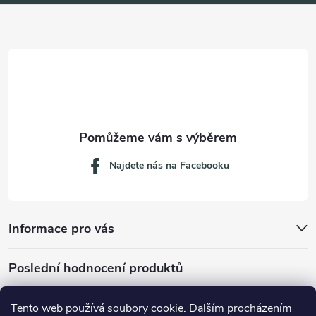
a
t
í
Najdete nás na Facebooku
Informace pro vás
Poslední hodnocení produktů
Tento web používá soubory cookie. Dalším procházením