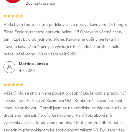
Zobrazit recenze
Ráda bych touto cestou poděkovala za opravu kávovaru DE Longhi
Elleta Explore, recenze opravdu nelžou.!!!!! Opraveno včetně cesty
tam i zpět bylo do jednoho týdne. Kávovar je opět v perfektním
stavu a káva včetně pěny je vynikající. Milé jednání, profesionální
práce, ještě jednou Vám všem veliký dík.
Martina Jánská
4.7.2026
Vážení, rád se chci s Vámi podělit o osobní zkušenosti s pracovnicí
servisního střediska ze Sezimova Ústí. Konkrétně se jedná o paní
Hanu Vobrubovou. Obrátil jsem se na středisko se žádostí o nákup
drobného náhradního dílu ke kávovaru. Paní Vobrubová mě
vyslechla a velice fundovaně pomohla. Doufejme, že odbornost je
základním předpokladem ke spokojenosti zákazníků. Byl jsem však