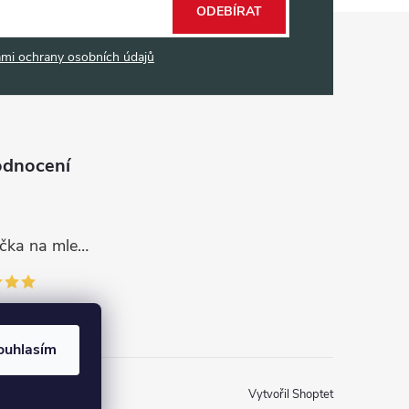
ODEBÍRAT
mi ochrany osobních údajů
odnocení
Dávkovací lžička na mletou kávu 53132C8134
ouhlasím
Vytvořil Shoptet