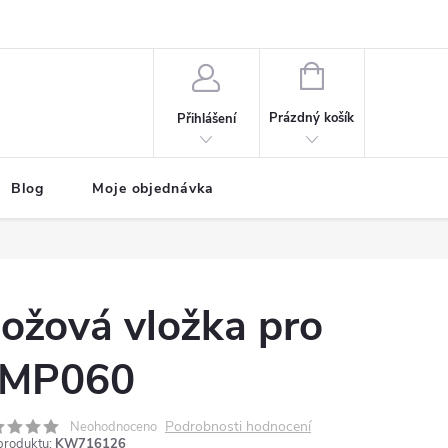
NÁKUPNÍ
KOŠÍK
Prázdný košík
Přihlášení
Blog
Moje objednávka
ožová vložka pro
MP060
Podrobnosti hodnocení
Neohodnoceno
produktu:
KW716126