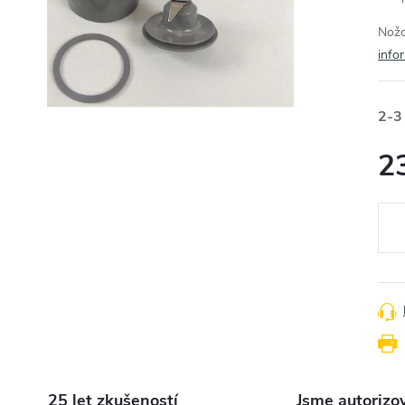
Nožo
info
2-3
2
Měr
cena
25 let zkušeností
Jsme autorizo