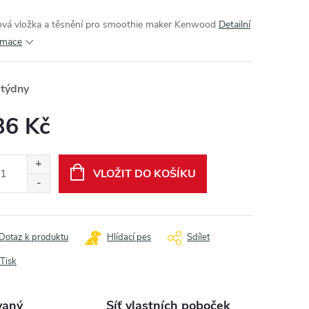
vá vložka a těsnění pro smoothie maker Kenwood
Detailní
rmace
 týdny
36 Kč
ná
:
VLOŽIT DO KOŠÍKU
Dotaz k produktu
Hlídací pes
Sdílet
Tisk
vaný
Síť vlastních poboček