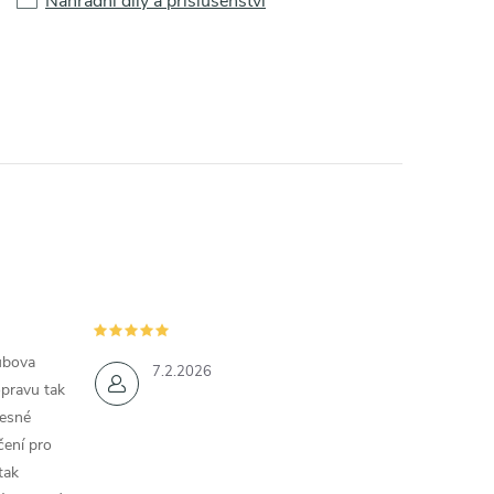
Náhradní díly a příslušenství
ubova
7.2.2026
opravu tak
řesné
čení pro
tak