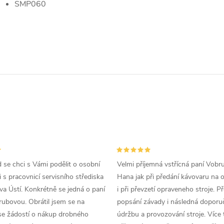
SMP060
d se chci s Vámi podělit o osobní
Velmi příjemná vstřícná paní Vobr
 s pracovnicí servisního střediska
Hana jak při předání kávovaru na 
a Ústí. Konkrétně se jedná o paní
i při převzetí opraveneho stroje. P
ubovou. Obrátil jsem se na
popsání závady i následná doporu
se žádostí o nákup drobného
údržbu a provozování stroje. Více 