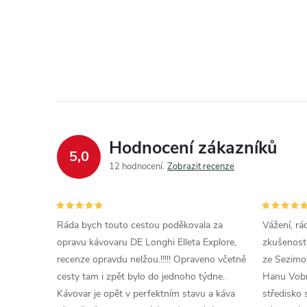
Hodnocení zákazníků
5,0
12 hodnocení
Zobrazit recenze
Ráda bych touto cestou poděkovala za
Vážení, rá
opravu kávovaru DE Longhi Elleta Explore,
zkušenosti
recenze opravdu nelžou.!!!!! Opraveno včetně
ze Sezimov
cesty tam i zpět bylo do jednoho týdne.
Hanu Vobr
Kávovar je opět v perfektním stavu a káva
středisko 