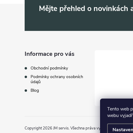
Z
Mějte přehled o novinkách
á
p
a
Informace pro vás
t
Obchodní podmínky
Podmínky ochrany osobních
í
údajů
Blog
Tento web p
webu vyjadřu
Copyright 2026
JM servis
. Všechna práva vyhrazena.
Nastaven