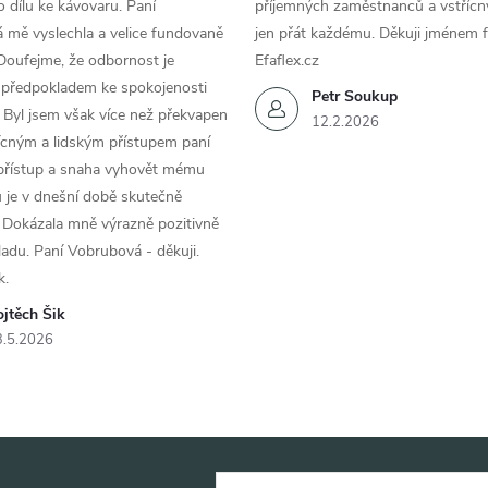
 dílu ke kávovaru. Paní
příjemných zaměstnanců a vstřícn
 mě vyslechla a velice fundovaně
jen přát každému. Děkuji jménem f
Doufejme, že odbornost je
Efaflex.cz
 předpokladem ke spokojenosti
Petr Soukup
 Byl jsem však více než překvapen
12.2.2026
řícným a lidským přístupem paní
 přístup a snaha vyhovět mému
 je v dnešní době skutečně
 Dokázala mně výrazně pozitivně
áladu. Paní Vobrubová - děkuji.
k.
jtěch Šik
3.5.2026