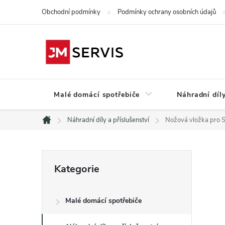
Přejít
Obchodní podmínky
Podmínky ochrany osobních údajů
na
obsah
Malé domácí spotřebiče
Náhradní díly
Náhradní díly a příslušenství
Nožová vložka pro
Domů
P
Přeskočit
Kategorie
kategorie
o
Malé domácí spotřebiče
s