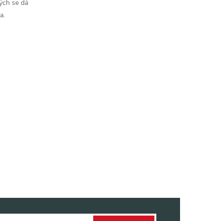
ých se dá
a.