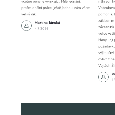
včetně pěny je vynikající. Milé jednání,
náhradního
profesionální práce, ještě jednou Vám všem
Vobrubová
veliký dík.
pomohla. 
základním
Martina Jánská
zákazníků.
4.7.2026
velice vst
Hany. Její
požadavku
výjimečný.
ovlivnit n
Vojtěch Ši
Vo
1