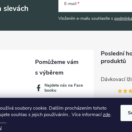
E-mail
a slevách
Vložením e-mailu souhlasíte s
podmínka
Poslední h
produktů
Najdete nás na Face
booku
oužívá soubory cookie. Dalším procházením tohoto
S
jete souhlas s jejich používáním.. Více informací
zde
.
í