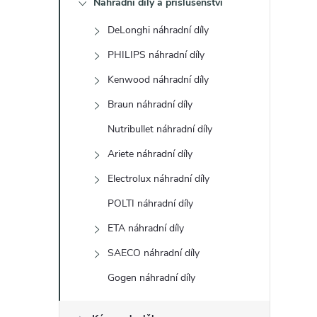
Náhradní díly a příslušenství
t
DeLonghi náhradní díly
r
PHILIPS náhradní díly
a
Kenwood náhradní díly
Braun náhradní díly
n
Nutribullet náhradní díly
n
Ariete náhradní díly
Electrolux náhradní díly
í
POLTI náhradní díly
p
ETA náhradní díly
a
SAECO náhradní díly
Gogen náhradní díly
n