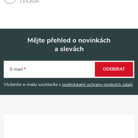
13.5.2026
Mějte přehled o novinkách
a slevách
Z
á
E-mail
ODEBÍRAT
p
Vložením e-mailu souhlasíte s
podmínkami ochrany osobních údajů
a
t
í