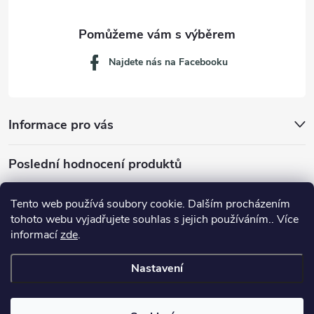
Najdete nás na Facebooku
Informace pro vás
Poslední hodnocení produktů
Tento web používá soubory cookie. Dalším procházením
tohoto webu vyjadřujete souhlas s jejich používáním.. Více
Dávkovací lžička na mletou kávu 53132C8134
informací
zde
.
Nastavení
Copyright 2026
JM servis
. Všechna práva vyhrazena.