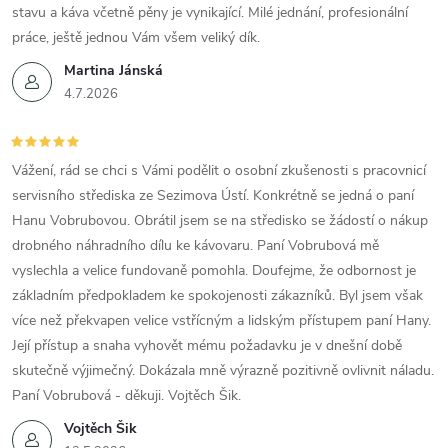
stavu a káva včetně pěny je vynikající. Milé jednání, profesionální
práce, ještě jednou Vám všem veliký dík.
Martina Jánská
4.7.2026
Vážení, rád se chci s Vámi podělit o osobní zkušenosti s pracovnicí
servisního střediska ze Sezimova Ústí. Konkrétně se jedná o paní
Hanu Vobrubovou. Obrátil jsem se na středisko se žádostí o nákup
drobného náhradního dílu ke kávovaru. Paní Vobrubová mě
vyslechla a velice fundovaně pomohla. Doufejme, že odbornost je
základním předpokladem ke spokojenosti zákazníků. Byl jsem však
více než překvapen velice vstřícným a lidským přístupem paní Hany.
Její přístup a snaha vyhovět mému požadavku je v dnešní době
skutečně výjimečný. Dokázala mně výrazně pozitivně ovlivnit náladu.
Paní Vobrubová - děkuji. Vojtěch Šik.
Vojtěch Šik