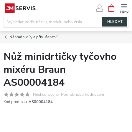
Přejít
NÁKUPNÍ
KOŠÍK
na
obsah
HLEDAT
Náhradní díly a příslušenství
Nůž minidrtičky tyčovho
mixéru Braun
AS00004184
Podrobnosti hodnocení
Neohodnoceno
Kód produktu:
AS00004184