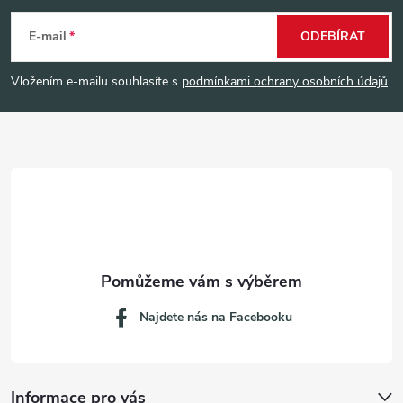
á
E-mail
ODEBÍRAT
p
Vložením e-mailu souhlasíte s
podmínkami ochrany osobních údajů
a
t
í
Najdete nás na Facebooku
Informace pro vás