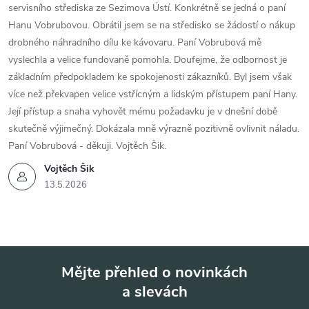
servisního střediska ze Sezimova Ústí. Konkrétně se jedná o paní
Hanu Vobrubovou. Obrátil jsem se na středisko se žádostí o nákup
drobného náhradního dílu ke kávovaru. Paní Vobrubová mě
vyslechla a velice fundovaně pomohla. Doufejme, že odbornost je
základním předpokladem ke spokojenosti zákazníků. Byl jsem však
více než překvapen velice vstřícným a lidským přístupem paní Hany.
Její přístup a snaha vyhovět mému požadavku je v dnešní době
skutečně výjimečný. Dokázala mně výrazně pozitivně ovlivnit náladu.
Paní Vobrubová - děkuji. Vojtěch Šik.
Vojtěch Šik
13.5.2026
Mějte přehled o novinkách
a slevách
Z