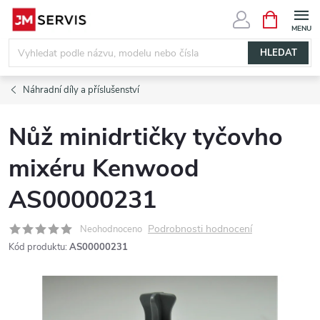
Přejít
NÁKUPNÍ
KOŠÍK
na
obsah
HLEDAT
Náhradní díly a příslušenství
Nůž minidrtičky tyčovho
mixéru Kenwood
AS00000231
Podrobnosti hodnocení
Neohodnoceno
Kód produktu:
AS00000231