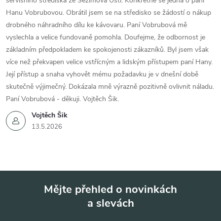
servisního střediska ze Sezimova Ústí. Konkrétně se jedná o paní
Hanu Vobrubovou. Obrátil jsem se na středisko se žádostí o nákup
drobného náhradního dílu ke kávovaru. Paní Vobrubová mě
vyslechla a velice fundovaně pomohla. Doufejme, že odbornost je
základním předpokladem ke spokojenosti zákazníků. Byl jsem však
více než překvapen velice vstřícným a lidským přístupem paní Hany.
Její přístup a snaha vyhovět mému požadavku je v dnešní době
skutečně výjimečný. Dokázala mně výrazně pozitivně ovlivnit náladu.
Paní Vobrubová - děkuji. Vojtěch Šik.
Vojtěch Šik
13.5.2026
Mějte přehled o novinkách
a slevách
Z