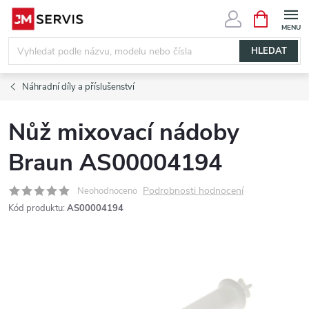
Přejít
NÁKUPNÍ
KOŠÍK
na
obsah
HLEDAT
Náhradní díly a příslušenství
Nůž mixovací nádoby
Braun AS00004194
Podrobnosti hodnocení
Neohodnoceno
Kód produktu:
AS00004194