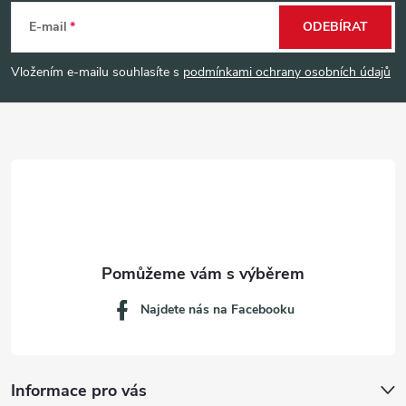
á
E-mail
ODEBÍRAT
p
Vložením e-mailu souhlasíte s
podmínkami ochrany osobních údajů
a
t
í
Najdete nás na Facebooku
Informace pro vás