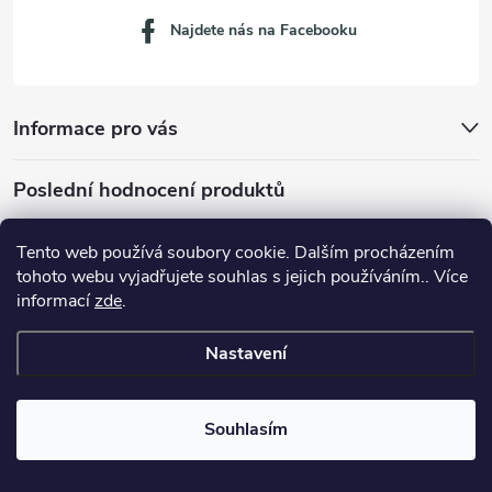
Najdete nás na Facebooku
Informace pro vás
Poslední hodnocení produktů
Tento web používá soubory cookie. Dalším procházením
tohoto webu vyjadřujete souhlas s jejich používáním.. Více
Dávkovací lžička na mletou kávu 53132C8134
informací
zde
.
Nastavení
Copyright 2026
JM servis
. Všechna práva vyhrazena.
Souhlasím
Vytvořil Shoptet