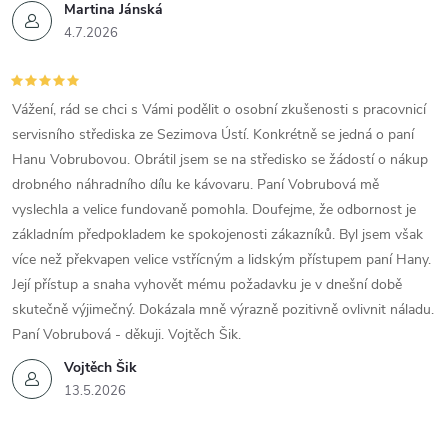
Martina Jánská
4.7.2026
Vážení, rád se chci s Vámi podělit o osobní zkušenosti s pracovnicí
servisního střediska ze Sezimova Ústí. Konkrétně se jedná o paní
Hanu Vobrubovou. Obrátil jsem se na středisko se žádostí o nákup
drobného náhradního dílu ke kávovaru. Paní Vobrubová mě
vyslechla a velice fundovaně pomohla. Doufejme, že odbornost je
základním předpokladem ke spokojenosti zákazníků. Byl jsem však
více než překvapen velice vstřícným a lidským přístupem paní Hany.
Její přístup a snaha vyhovět mému požadavku je v dnešní době
skutečně výjimečný. Dokázala mně výrazně pozitivně ovlivnit náladu.
Paní Vobrubová - děkuji. Vojtěch Šik.
Vojtěch Šik
13.5.2026