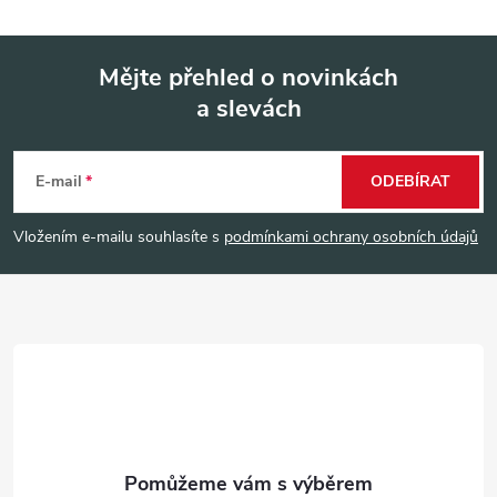
Mějte přehled o novinkách
a slevách
Z
á
E-mail
ODEBÍRAT
p
Vložením e-mailu souhlasíte s
podmínkami ochrany osobních údajů
a
t
í