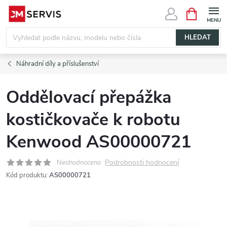
Přejít
NÁKUPNÍ
KOŠÍK
na
obsah
HLEDAT
Náhradní díly a příslušenství
Oddělovací přepážka
kostičkovače k robotu
Kenwood AS00000721
Podrobnosti hodnocení
Neohodnoceno
Kód produktu:
AS00000721