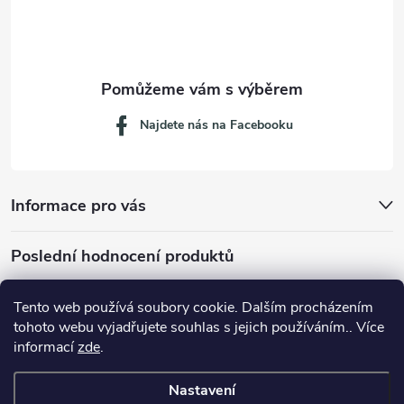
í
Najdete nás na Facebooku
Informace pro vás
Poslední hodnocení produktů
Tento web používá soubory cookie. Dalším procházením
tohoto webu vyjadřujete souhlas s jejich používáním.. Více
Dávkovací lžička na mletou kávu 53132C8134
informací
zde
.
Nastavení