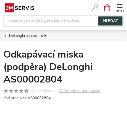
Přejít
NÁKUPNÍ
KOŠÍK
na
obsah
HLEDAT
DeLonghi náhradní díly
Odkapávací miska
(podpěra) DeLonghi
AS00002804
Podrobnosti hodnocení
Neohodnoceno
Kód produktu:
AS00002804