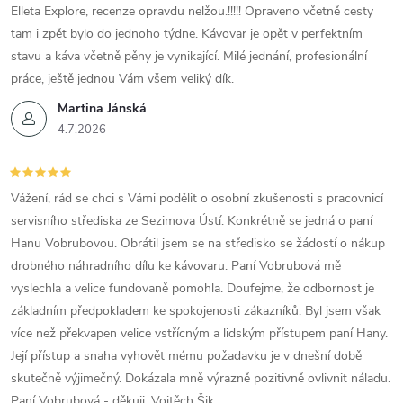
Elleta Explore, recenze opravdu nelžou.!!!!! Opraveno včetně cesty
tam i zpět bylo do jednoho týdne. Kávovar je opět v perfektním
stavu a káva včetně pěny je vynikající. Milé jednání, profesionální
práce, ještě jednou Vám všem veliký dík.
Martina Jánská
4.7.2026
Vážení, rád se chci s Vámi podělit o osobní zkušenosti s pracovnicí
servisního střediska ze Sezimova Ústí. Konkrétně se jedná o paní
Hanu Vobrubovou. Obrátil jsem se na středisko se žádostí o nákup
drobného náhradního dílu ke kávovaru. Paní Vobrubová mě
vyslechla a velice fundovaně pomohla. Doufejme, že odbornost je
základním předpokladem ke spokojenosti zákazníků. Byl jsem však
více než překvapen velice vstřícným a lidským přístupem paní Hany.
Její přístup a snaha vyhovět mému požadavku je v dnešní době
skutečně výjimečný. Dokázala mně výrazně pozitivně ovlivnit náladu.
Paní Vobrubová - děkuji. Vojtěch Šik.