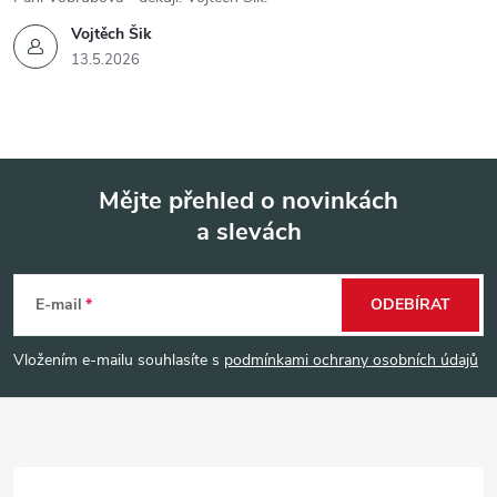
Vojtěch Šik
13.5.2026
Mějte přehled o novinkách
a slevách
Z
á
E-mail
ODEBÍRAT
p
Vložením e-mailu souhlasíte s
podmínkami ochrany osobních údajů
a
t