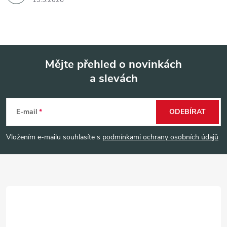
13.5.2026
Mějte přehled o novinkách
a slevách
Z
á
E-mail
ODEBÍRAT
p
Vložením e-mailu souhlasíte s
podmínkami ochrany osobních údajů
a
t
í