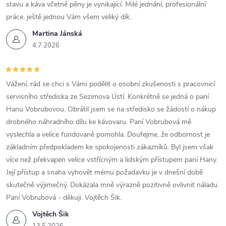
stavu a káva včetně pěny je vynikající. Milé jednání, profesionální
práce, ještě jednou Vám všem veliký dík.
Martina Jánská
4.7.2026
Vážení, rád se chci s Vámi podělit o osobní zkušenosti s pracovnicí
servisního střediska ze Sezimova Ústí. Konkrétně se jedná o paní
Hanu Vobrubovou. Obrátil jsem se na středisko se žádostí o nákup
drobného náhradního dílu ke kávovaru. Paní Vobrubová mě
vyslechla a velice fundovaně pomohla. Doufejme, že odbornost je
základním předpokladem ke spokojenosti zákazníků. Byl jsem však
více než překvapen velice vstřícným a lidským přístupem paní Hany.
Její přístup a snaha vyhovět mému požadavku je v dnešní době
skutečně výjimečný. Dokázala mně výrazně pozitivně ovlivnit náladu.
Paní Vobrubová - děkuji. Vojtěch Šik.
Vojtěch Šik