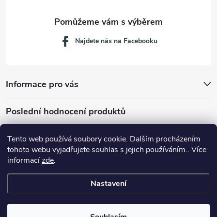
Najdete nás na Facebooku
Informace pro vás
Poslední hodnocení produktů
Tento web používá soubory cookie. Dalším procházením
tohoto webu vyjadřujete souhlas s jejich používáním.. Více
Dávkovací lžička na mletou kávu 53132C8134
informací
zde
.
Nastavení
Copyright 2026
JM servis
. Všechna práva vyhrazena.