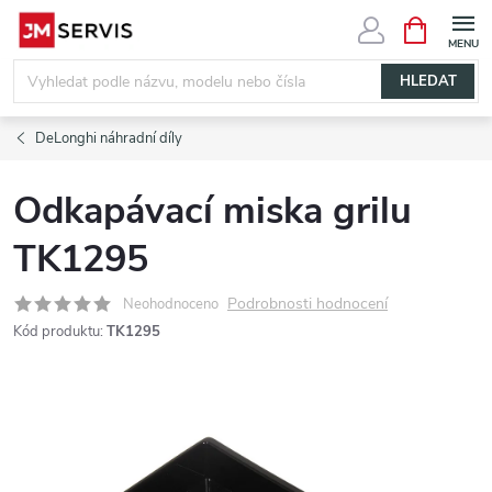
Přejít
NÁKUPNÍ
KOŠÍK
na
obsah
HLEDAT
DeLonghi náhradní díly
Odkapávací miska grilu
TK1295
Podrobnosti hodnocení
Neohodnoceno
Kód produktu:
TK1295