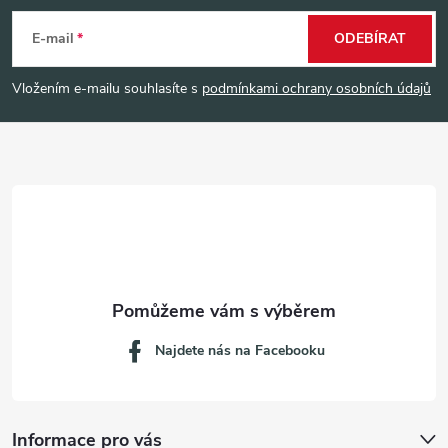
á
E-mail
ODEBÍRAT
p
Vložením e-mailu souhlasíte s
podmínkami ochrany osobních údajů
a
t
í
Najdete nás na Facebooku
Informace pro vás