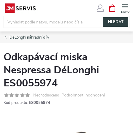
Přejít
NÁKUPNÍ
KOŠÍK
na
obsah
HLEDAT
DeLonghi náhradní díly
Odkapávací miska
Nespressa DéLonghi
ES0055974
Podrobnosti hodnocení
Neohodnoceno
Kód produktu:
ES0055974