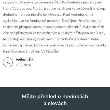
servisního střediska ze Sezimova Ústí. Konkrétně se jedná o paní
Hanu Vobrubovou. Obrátil jsem se na středisko se žádostí o nákup
drobného náhradního dílu ke kávovaru. Paní Vobrubová mě
vyslechla a velice fundovaně pomohla. Doufejme, že odbornost je
základním předpokladem ke spokojenosti zákazníků. Byl jsem však
více než překvapen velice vstřícným a lidským přístupem paní Hany.
Její přístup a snaha vyhovět mému požadavku je v dnešní době
skutečně výjimečný. Dokázala mně výrazně pozitivně ovlivnit náladu.
Paní Vobrubová - děkuji. Vojtěch Šik.
Vojtěch Šik
13.5.2026
Mějte přehled o novinkách
a slevách
Z