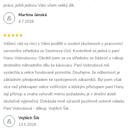
práce, ještě jednou Vám všem veliký dík.
Martina Jánská
4.7.2026
Vážení, rád se chci s Vámi podělit o osobní zkušenosti s pracovnicí
servisního střediska ze Sezimova Ústí. Konkrétně se jedná o paní
Hanu Vobrubovou. Obrátil jsem se na středisko se žádostí o nákup
drobného náhradního dílu ke kávovaru. Paní Vobrubová mě
vyslechla a velice fundovaně pomohla. Doufejme, že odbornost je
základním předpokladem ke spokojenosti zákazníků. Byl jsem však
více než překvapen velice vstřícným a lidským přístupem paní Hany.
Její přístup a snaha vyhovět mému požadavku je v dnešní době
skutečně výjimečný. Dokázala mně výrazně pozitivně ovlivnit náladu.
Paní Vobrubová - děkuji. Vojtěch Šik.
Vojtěch Šik
13.5.2026