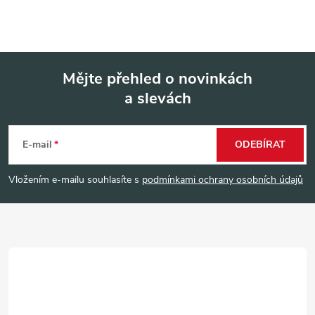
Mějte přehled o novinkách
a slevách
Z
á
E-mail
ODEBÍRAT
p
Vložením e-mailu souhlasíte s
podmínkami ochrany osobních údajů
a
t
í