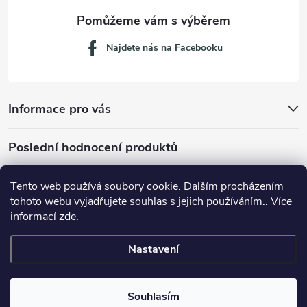
Najdete nás na Facebooku
Informace pro vás
Poslední hodnocení produktů
Tento web používá soubory cookie. Dalším procházením
tohoto webu vyjadřujete souhlas s jejich používáním.. Více
Dávkovací lžička na mletou kávu 53132C8134
informací
zde
.
Nastavení
Copyright 2026
JM servis
. Všechna práva vyhrazena.
Souhlasím
Vytvořil Shoptet