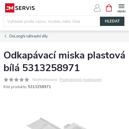
Přejít
NÁKUPNÍ
KOŠÍK
na
obsah
HLEDAT
DeLonghi náhradní díly
Odkapávací miska plastová
bílá 5313258971
Podrobnosti hodnocení
Neohodnoceno
Kód produktu:
5313258971