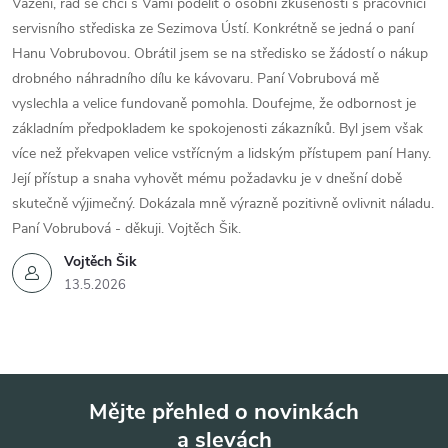
Vážení, rád se chci s Vámi podělit o osobní zkušenosti s pracovnicí
servisního střediska ze Sezimova Ústí. Konkrétně se jedná o paní
Hanu Vobrubovou. Obrátil jsem se na středisko se žádostí o nákup
drobného náhradního dílu ke kávovaru. Paní Vobrubová mě
vyslechla a velice fundovaně pomohla. Doufejme, že odbornost je
základním předpokladem ke spokojenosti zákazníků. Byl jsem však
více než překvapen velice vstřícným a lidským přístupem paní Hany.
Její přístup a snaha vyhovět mému požadavku je v dnešní době
skutečně výjimečný. Dokázala mně výrazně pozitivně ovlivnit náladu.
Paní Vobrubová - děkuji. Vojtěch Šik.
Vojtěch Šik
13.5.2026
Mějte přehled o novinkách
a slevách