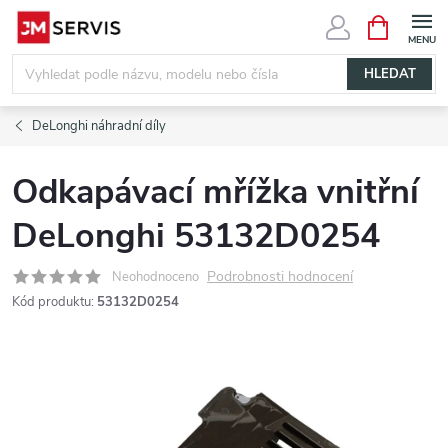
Přejít
NÁKUPNÍ
KOŠÍK
na
obsah
HLEDAT
DeLonghi náhradní díly
Odkapávací mřížka vnitřní
DeLonghi 53132D0254
Podrobnosti hodnocení
Neohodnoceno
Kód produktu:
53132D0254