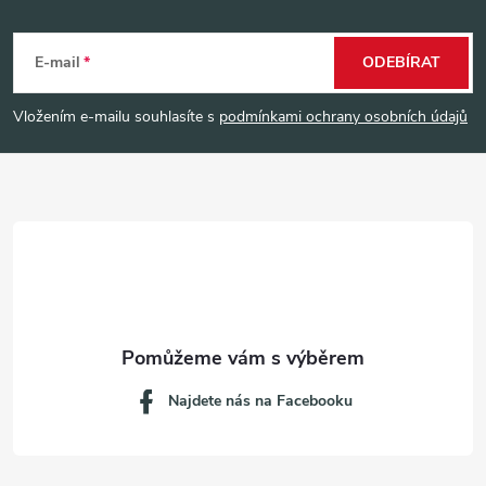
Z
á
E-mail
ODEBÍRAT
p
Vložením e-mailu souhlasíte s
podmínkami ochrany osobních údajů
a
t
í
Najdete nás na Facebooku