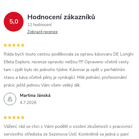
Hodnocení zákazníků
5,0
12 hodnocení
Zobrazit recenze
Ráda bych touto cestou poděkovala za opravu kávovaru DE Longhi
Elleta Explore, recenze opravdu nelžou.!!!!! Opraveno včetně cesty
tam i zpět bylo do jednoho týdne. Kávovar je opět v perfektním
stavu a káva včetně pěny je vynikající. Milé jednání, profesionální
práce, ještě jednou Vám všem veliký dík.
Martina Jánská
4.7.2026
Vážení, rád se chci s Vámi podělit o osobní zkušenosti s pracovnicí
servisního střediska ze Sezimova Ústí. Konkrétně se jedná o paní