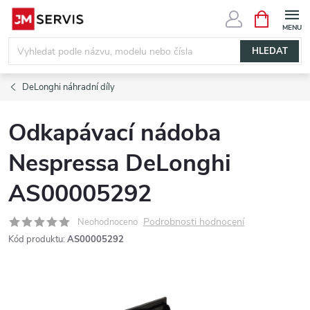
Přejít
NÁKUPNÍ
KOŠÍK
na
obsah
HLEDAT
DeLonghi náhradní díly
Odkapávací nádoba
Nespressa DeLonghi
AS00005292
Podrobnosti hodnocení
Neohodnoceno
Kód produktu:
AS00005292