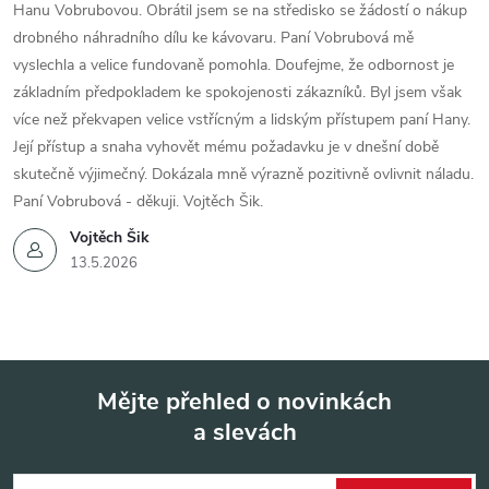
Hanu Vobrubovou. Obrátil jsem se na středisko se žádostí o nákup
drobného náhradního dílu ke kávovaru. Paní Vobrubová mě
vyslechla a velice fundovaně pomohla. Doufejme, že odbornost je
základním předpokladem ke spokojenosti zákazníků. Byl jsem však
více než překvapen velice vstřícným a lidským přístupem paní Hany.
Její přístup a snaha vyhovět mému požadavku je v dnešní době
skutečně výjimečný. Dokázala mně výrazně pozitivně ovlivnit náladu.
Paní Vobrubová - děkuji. Vojtěch Šik.
Vojtěch Šik
13.5.2026
Mějte přehled o novinkách
a slevách
Z