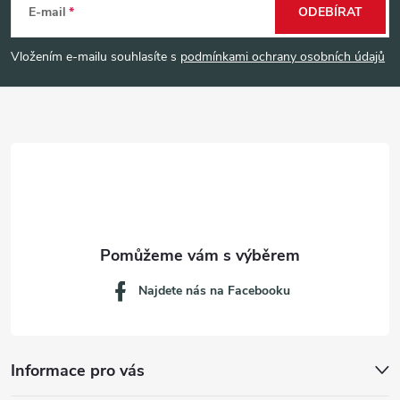
á
E-mail
ODEBÍRAT
p
Vložením e-mailu souhlasíte s
podmínkami ochrany osobních údajů
a
t
í
Najdete nás na Facebooku
Informace pro vás