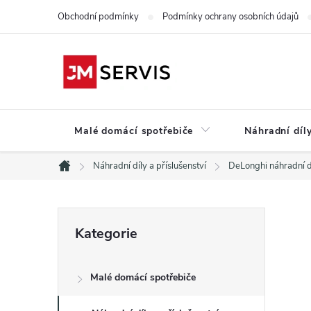
Přejít
Obchodní podmínky
Podmínky ochrany osobních údajů
na
obsah
Malé domácí spotřebiče
Náhradní díly
Náhradní díly a příslušenství
DeLonghi náhradní d
Domů
P
Přeskočit
Kategorie
kategorie
o
Malé domácí spotřebiče
s