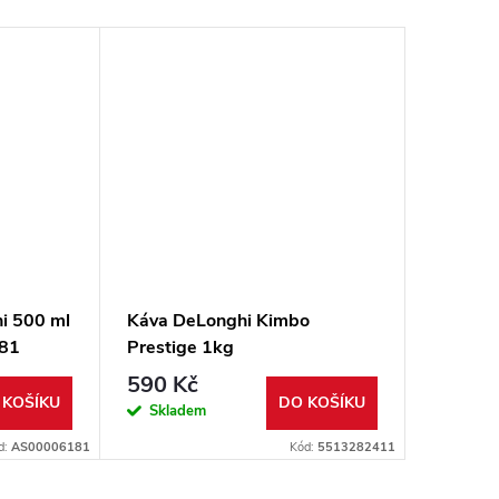
i 500 ml
Káva DeLonghi Kimbo
Vodní f
81
Prestige 1kg
551329
590 Kč
269 K
 KOŠÍKU
DO KOŠÍKU
Skladem
Sklad
d:
AS00006181
Kód:
5513282411