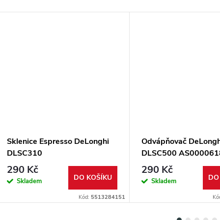
Sklenice Espresso DeLonghi
Odvápňovač DeLongh
DLSC310
DLSC500 AS000061
290 Kč
290 Kč
DO KOŠÍKU
DO
Skladem
Skladem
Kód:
5513284151
Kó