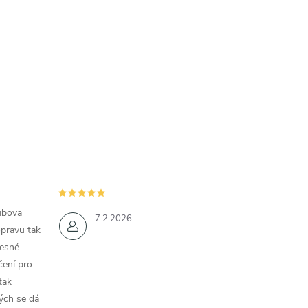
ubova
7.2.2026
opravu tak
řesné
čení pro
tak
ých se dá