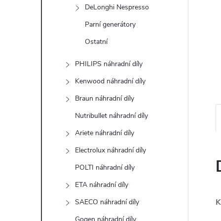
e
DeLonghi Nespresso
Parní generátory
l
Ostatní
PHILIPS náhradní díly
Kenwood náhradní díly
Braun náhradní díly
Nutribullet náhradní díly
Ariete náhradní díly
Electrolux náhradní díly
POLTI náhradní díly
ETA náhradní díly
K
SAECO náhradní díly
Gogen náhradní díly