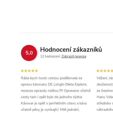
Hodnocení zákazníků
5,0
12 hodnocení
Zobrazit recenze
Ráda bych touto cestou poděkovala za
Vážení, rá
opravu kávovaru DE Longhi Elleta Explore,
zkušenosti
recenze opravdu nelžou.!!!!! Opraveno včetně
ze Sezimov
cesty tam i zpět bylo do jednoho týdne.
Hanu Vobr
Kávovar je opět v perfektním stavu a káva
středisko 
včetně pěny je vynikající. Milé jednání,
náhradního