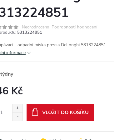
313224851
Podrobnosti hodnocení
Neohodnoceno
produktu:
5313224851
pávací - odpadní miska pressa DeLonghi 5313224851
ilní informace
 týdny
46 Kč
ná
:
VLOŽIT DO KOŠÍKU