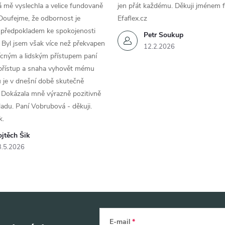
 mě vyslechla a velice fundovaně
jen přát každému. Děkuji jménem f
Doufejme, že odbornost je
Efaflex.cz
 předpokladem ke spokojenosti
Petr Soukup
 Byl jsem však více než překvapen
12.2.2026
řícným a lidským přístupem paní
 přístup a snaha vyhovět mému
 je v dnešní době skutečně
 Dokázala mně výrazně pozitivně
áladu. Paní Vobrubová - děkuji.
k.
jtěch Šik
3.5.2026
E-mail