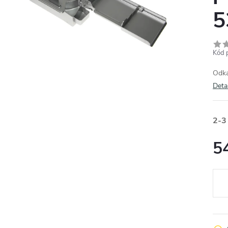
5
Kód 
Odka
Deta
2-3
5
Měr
cena