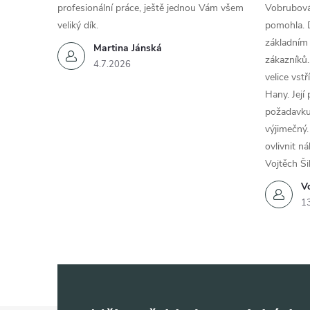
profesionální práce, ještě jednou Vám všem
Vobrubová
veliký dík.
pomohla. 
základním
Martina Jánská
zákazníků.
4.7.2026
velice vst
Hany. Její
požadavku
výjimečný.
ovlivnit n
Vojtěch Ši
Vo
1