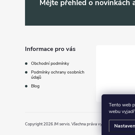
Z
Mějte přehled o novinkách
á
p
a
Informace pro vás
t
Obchodní podmínky
Podmínky ochrany osobních
í
údajů
Blog
Tento web p
webu vyjadřu
Copyright 2026
JM servis
. Všechna práva vyhrazena.
Nastaven