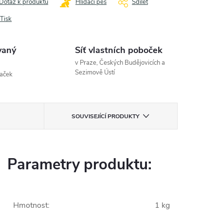
Dotaz k produktu
Hlídací pes
Sdílet
Tisk
vaný
Síť vlastních poboček
v Praze, Českých Budějovicích a
Sezimově Ústí
naček
SOUVISEJÍCÍ PRODUKTY
Parametry produktu:
Hmotnost
:
1 kg