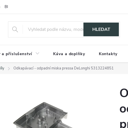
Blog
HLEDAT
 a příslušenství
Káva a doplňky
Kontakty
íly
Odkapávací - odpadní miska pressa DeLonghi 5313224851
O
o
p