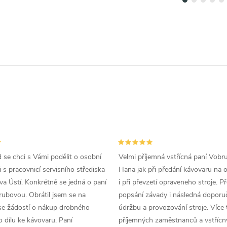
d se chci s Vámi podělit o osobní
Velmi příjemná vstřícná paní Vobr
 s pracovnicí servisního střediska
Hana jak při předání kávovaru na 
a Ústí. Konkrétně se jedná o paní
i při převzetí opraveneho stroje. P
ubovou. Obrátil jsem se na
popsání závady i následná doporu
se žádostí o nákup drobného
údržbu a provozování stroje. Více 
 dílu ke kávovaru. Paní
příjemných zaměstnanců a vstřícn