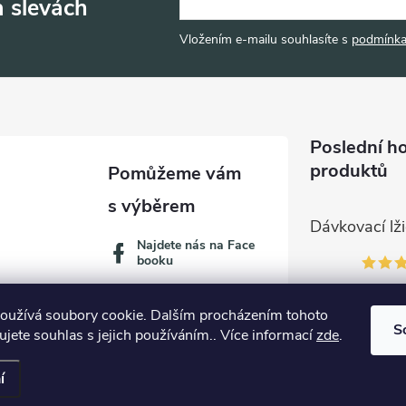
a slevách
Vložením e-mailu souhlasíte s
podmínka
Poslední h
produktů
Najdete nás na Face
booku
oužívá soubory cookie. Dalším procházením tohoto
S
jete souhlas s jejich používáním.. Více informací
zde
.
í