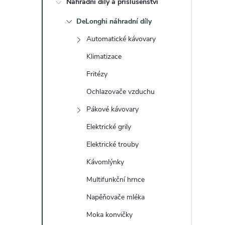
Náhradní díly a příslušenství
t
DeLonghi náhradní díly
r
Automatické kávovary
a
Klimatizace
Fritézy
n
Ochlazovače vzduchu
n
Pákové kávovary
Elektrické grily
í
Elektrické trouby
p
Kávomlýnky
a
Multifunkční hrnce
Napěňovače mléka
n
Moka konvičky