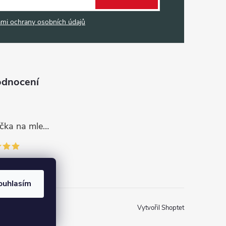
mi ochrany osobních údajů
odnocení
Dávkovací lžička na mletou kávu 53132C8134
ouhlasím
Vytvořil Shoptet