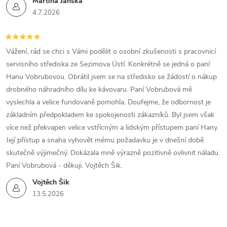
Martina Jánská
4.7.2026
Vážení, rád se chci s Vámi podělit o osobní zkušenosti s pracovnicí
servisního střediska ze Sezimova Ústí. Konkrétně se jedná o paní
Hanu Vobrubovou. Obrátil jsem se na středisko se žádostí o nákup
drobného náhradního dílu ke kávovaru. Paní Vobrubová mě
vyslechla a velice fundovaně pomohla. Doufejme, že odbornost je
základním předpokladem ke spokojenosti zákazníků. Byl jsem však
více než překvapen velice vstřícným a lidským přístupem paní Hany.
Její přístup a snaha vyhovět mému požadavku je v dnešní době
skutečně výjimečný. Dokázala mně výrazně pozitivně ovlivnit náladu.
Paní Vobrubová - děkuji. Vojtěch Šik.
Vojtěch Šik
13.5.2026