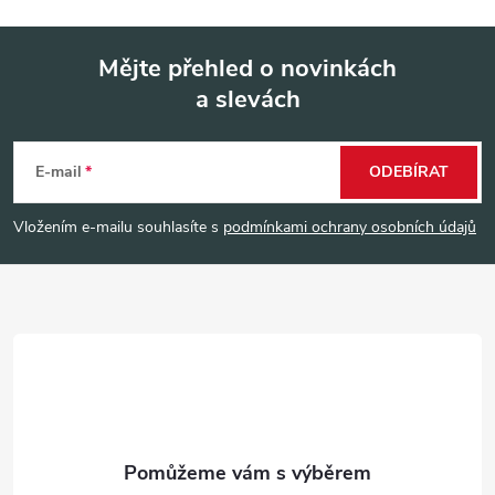
Mějte přehled o novinkách
a slevách
Z
á
E-mail
ODEBÍRAT
p
Vložením e-mailu souhlasíte s
podmínkami ochrany osobních údajů
a
t
í