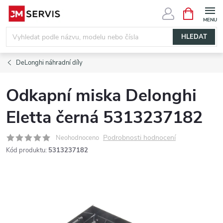
Přejít
NÁKUPNÍ
KOŠÍK
na
obsah
HLEDAT
DeLonghi náhradní díly
Odkapní miska Delonghi
Eletta černá 5313237182
Podrobnosti hodnocení
Neohodnoceno
Kód produktu:
5313237182