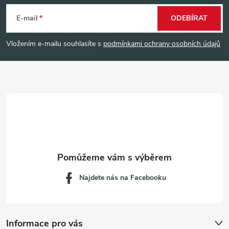
á
E-mail
ODEBÍRAT
p
Vložením e-mailu souhlasíte s
podmínkami ochrany osobních údajů
a
t
í
Najdete nás na Facebooku
Informace pro vás