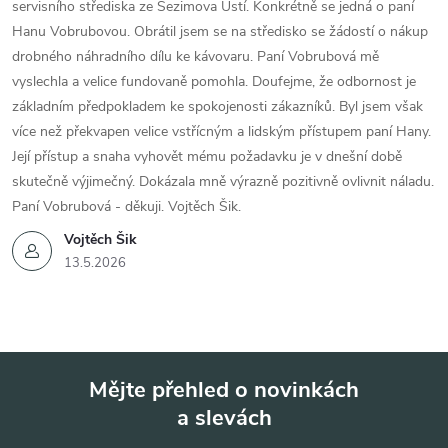
servisního střediska ze Sezimova Ústí. Konkrétně se jedná o paní
Hanu Vobrubovou. Obrátil jsem se na středisko se žádostí o nákup
drobného náhradního dílu ke kávovaru. Paní Vobrubová mě
vyslechla a velice fundovaně pomohla. Doufejme, že odbornost je
základním předpokladem ke spokojenosti zákazníků. Byl jsem však
více než překvapen velice vstřícným a lidským přístupem paní Hany.
Její přístup a snaha vyhovět mému požadavku je v dnešní době
skutečně výjimečný. Dokázala mně výrazně pozitivně ovlivnit náladu.
Paní Vobrubová - děkuji. Vojtěch Šik.
Vojtěch Šik
13.5.2026
Mějte přehled o novinkách
a slevách
Z