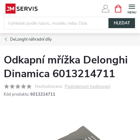
Přejít
NÁKUPNÍ
KOŠÍK
na
obsah
HLEDAT
DeLonghi náhradní díly
Odkapní mřížka Delonghi
Dinamica 6013214711
Podrobnosti hodnocení
Neohodnoceno
Kód produktu:
6013214711