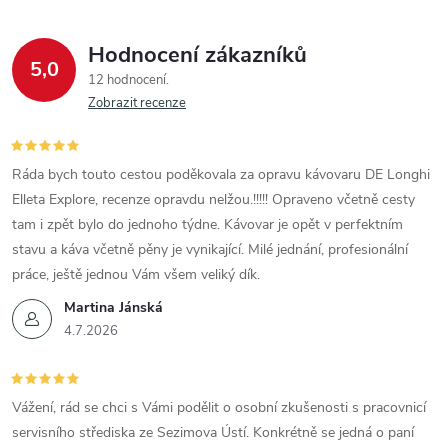
Hodnocení zákazníků
5,0
12 hodnocení
Zobrazit recenze
Ráda bych touto cestou poděkovala za opravu kávovaru DE Longhi
Elleta Explore, recenze opravdu nelžou.!!!!! Opraveno včetně cesty
tam i zpět bylo do jednoho týdne. Kávovar je opět v perfektním
stavu a káva včetně pěny je vynikající. Milé jednání, profesionální
práce, ještě jednou Vám všem veliký dík.
Martina Jánská
4.7.2026
Vážení, rád se chci s Vámi podělit o osobní zkušenosti s pracovnicí
servisního střediska ze Sezimova Ústí. Konkrétně se jedná o paní