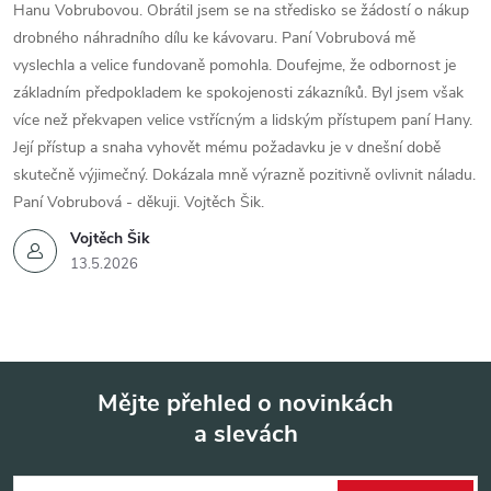
Hanu Vobrubovou. Obrátil jsem se na středisko se žádostí o nákup
drobného náhradního dílu ke kávovaru. Paní Vobrubová mě
vyslechla a velice fundovaně pomohla. Doufejme, že odbornost je
základním předpokladem ke spokojenosti zákazníků. Byl jsem však
více než překvapen velice vstřícným a lidským přístupem paní Hany.
Její přístup a snaha vyhovět mému požadavku je v dnešní době
skutečně výjimečný. Dokázala mně výrazně pozitivně ovlivnit náladu.
Paní Vobrubová - děkuji. Vojtěch Šik.
Vojtěch Šik
13.5.2026
Mějte přehled o novinkách
a slevách
Z