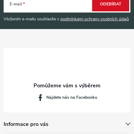
á
E-mail
ODEBÍRAT
p
Vložením e-mailu souhlasíte s
podmínkami ochrany osobních údajů
a
t
í
Najdete nás na Facebooku
Informace pro vás