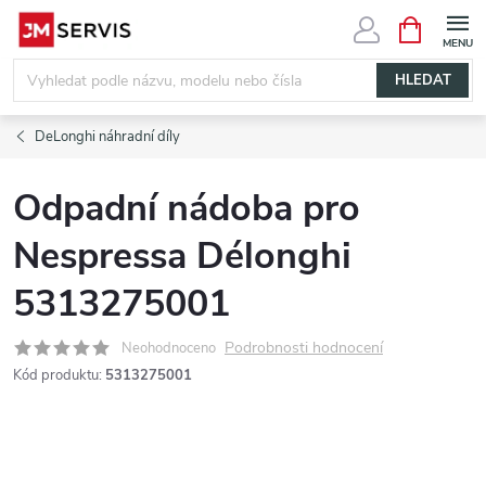
Přejít
NÁKUPNÍ
KOŠÍK
na
obsah
HLEDAT
DeLonghi náhradní díly
Odpadní nádoba pro
Nespressa Délonghi
5313275001
Podrobnosti hodnocení
Neohodnoceno
Kód produktu:
5313275001