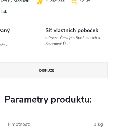
Dotaz k produktu
Hlídací pes
Sdílet
Tisk
vaný
Síť vlastních poboček
v Praze, Českých Budějovicích a
Sezimově Ústí
naček
DISKUZE
Parametry produktu:
Hmotnost
:
1 kg