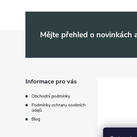
Z
Mějte přehled o novinkách
á
p
a
Informace pro vás
t
Obchodní podmínky
Podmínky ochrany osobních
í
údajů
Blog