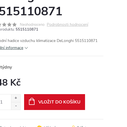
515110871
Podrobnosti hodnocení
Neohodnoceno
produktu:
5515110871
dní hadice vzduchu klimatizace DeLonghi 5515110871
ilní informace
 týdny
48 Kč
ná
:
VLOŽIT DO KOŠÍKU