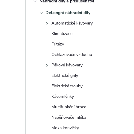
Náhradní díly a příslušenství
t
DeLonghi náhradní díly
r
Automatické kávovary
a
Klimatizace
Fritézy
n
Ochlazovače vzduchu
n
Pákové kávovary
Elektrické grily
í
Elektrické trouby
p
Kávomlýnky
a
Multifunkční hrnce
Napěňovače mléka
n
Moka konvičky