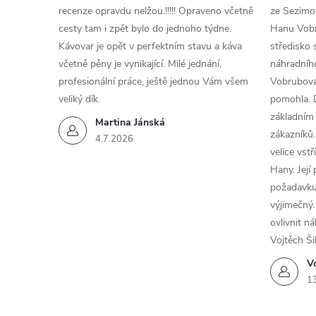
recenze opravdu nelžou.!!!!! Opraveno včetně
ze Sezimov
cesty tam i zpět bylo do jednoho týdne.
Hanu Vobr
Kávovar je opět v perfektním stavu a káva
středisko 
včetně pěny je vynikající. Milé jednání,
náhradního
profesionální práce, ještě jednou Vám všem
Vobrubová
veliký dík.
pomohla. 
základním
Martina Jánská
zákazníků.
4.7.2026
velice vst
Hany. Její
požadavku
výjimečný.
ovlivnit n
Vojtěch Ši
Vo
1