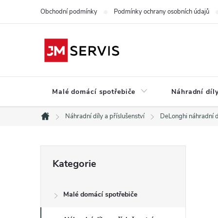
Přejít
Obchodní podmínky
Podmínky ochrany osobních údajů
na
obsah
Malé domácí spotřebiče
Náhradní díly
Náhradní díly a příslušenství
DeLonghi náhradní d
Domů
P
Přeskočit
Kategorie
kategorie
o
Malé domácí spotřebiče
s