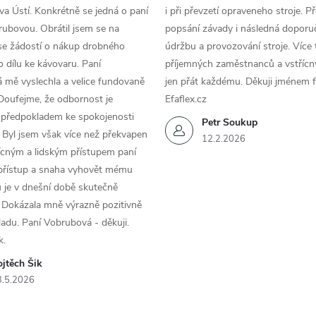
a Ústí. Konkrétně se jedná o paní
i při převzetí opraveneho stroje. P
ubovou. Obrátil jsem se na
popsání závady i následná doporu
se žádostí o nákup drobného
údržbu a provozování stroje. Více 
 dílu ke kávovaru. Paní
příjemných zaměstnanců a vstřícn
 mě vyslechla a velice fundovaně
jen přát každému. Děkuji jménem f
Doufejme, že odbornost je
Efaflex.cz
 předpokladem ke spokojenosti
Petr Soukup
 Byl jsem však více než překvapen
12.2.2026
řícným a lidským přístupem paní
 přístup a snaha vyhovět mému
 je v dnešní době skutečně
 Dokázala mně výrazně pozitivně
áladu. Paní Vobrubová - děkuji.
k.
jtěch Šik
3.5.2026