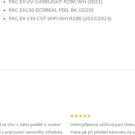
PAC EX UV-CARELIGHT R290 WH (2021)
PAC EX130 ECOREAL FEEL BK (2020)
PAC EX 130 CST WIFI WH R290 (2022/2023)
d se chci s Vámi podělit o osobní
Velmi příjemná vstřícná paní Vobr
 s pracovnicí servisního střediska
Hana jak při předání kávovaru na 