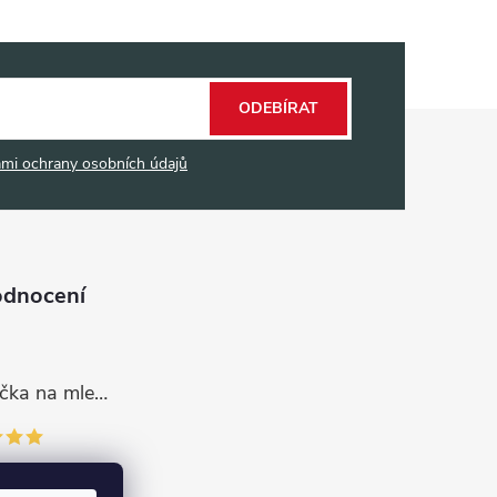
ODEBÍRAT
mi ochrany osobních údajů
odnocení
Dávkovací lžička na mletou kávu 53132C8134