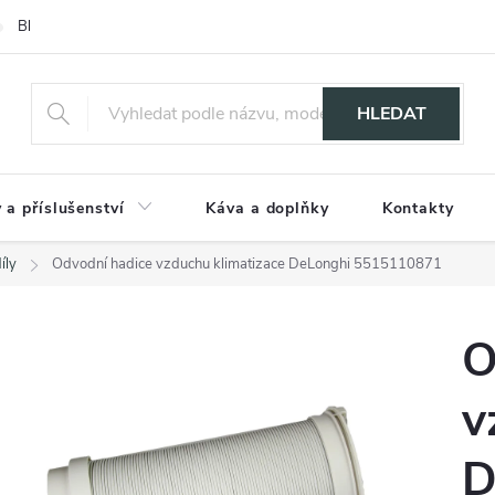
Blog
HLEDAT
 a příslušenství
Káva a doplňky
Kontakty
íly
Odvodní hadice vzduchu klimatizace DeLonghi 5515110871
O
v
D