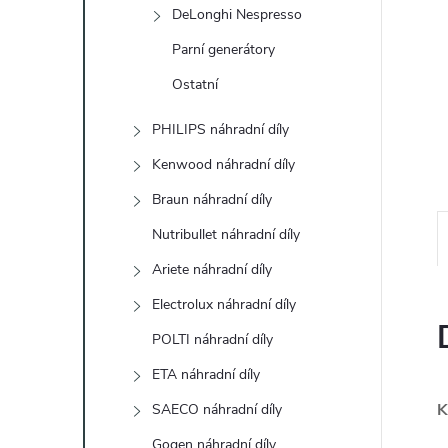
e
DeLonghi Nespresso
Parní generátory
l
Ostatní
PHILIPS náhradní díly
Kenwood náhradní díly
Braun náhradní díly
Nutribullet náhradní díly
Ariete náhradní díly
Electrolux náhradní díly
POLTI náhradní díly
ETA náhradní díly
K
SAECO náhradní díly
Gogen náhradní díly