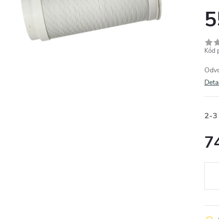
5
Kód 
Odvo
Deta
2-3
7
Měr
cena