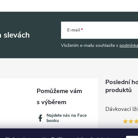
E-mail
a slevách
Vložením e-mailu souhlasíte s
podmínka
Poslední h
produktů
Najdete nás na Face
booku