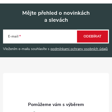
Mějte přehled o novinkách
a slevách
Z
á
E-mail
ODEBÍRAT
p
Vložením e-mailu souhlasíte s
podmínkami ochrany osobních údajů
a
t
í