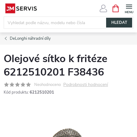
Přejít
NÁKUPNÍ
KOŠÍK
na
obsah
HLEDAT
DeLonghi náhradní díly
Olejové sítko k fritéze
6212510201 F38436
Podrobnosti hodnocení
Neohodnoceno
Kód produktu:
6212510201