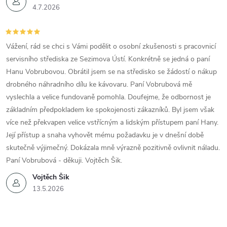
4.7.2026
Vážení, rád se chci s Vámi podělit o osobní zkušenosti s pracovnicí
servisního střediska ze Sezimova Ústí. Konkrétně se jedná o paní
Hanu Vobrubovou. Obrátil jsem se na středisko se žádostí o nákup
drobného náhradního dílu ke kávovaru. Paní Vobrubová mě
vyslechla a velice fundovaně pomohla. Doufejme, že odbornost je
základním předpokladem ke spokojenosti zákazníků. Byl jsem však
více než překvapen velice vstřícným a lidským přístupem paní Hany.
Její přístup a snaha vyhovět mému požadavku je v dnešní době
skutečně výjimečný. Dokázala mně výrazně pozitivně ovlivnit náladu.
Paní Vobrubová - děkuji. Vojtěch Šik.
Vojtěch Šik
13.5.2026