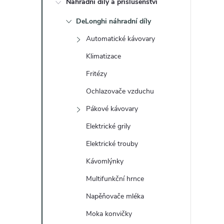
Náhradní díly a příslušenství
t
DeLonghi náhradní díly
r
Automatické kávovary
a
Klimatizace
Fritézy
n
Ochlazovače vzduchu
n
Pákové kávovary
Elektrické grily
í
Elektrické trouby
p
Kávomlýnky
a
Multifunkční hrnce
Napěňovače mléka
n
Moka konvičky