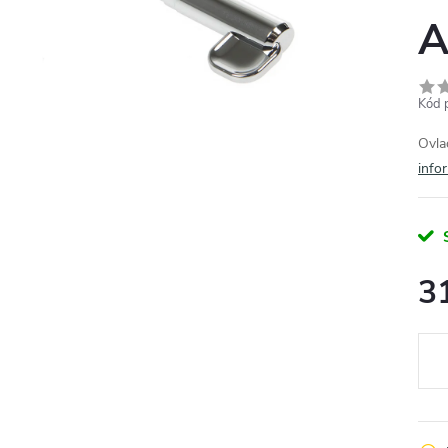
A
Kód 
Ovla
info
3
Měr
cena