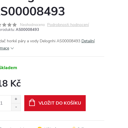
S00008493
Podrobnosti hodnocení
Neohodnoceno
produktu:
AS00008493
dač horké páry a vody Delognhi AS00008493
Detailní
rmace
Skladem
18 Kč
ná
:
VLOŽIT DO KOŠÍKU