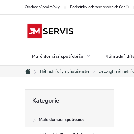
Přejít
Obchodní podmínky
Podmínky ochrany osobních údajů
na
obsah
Malé domácí spotřebiče
Náhradní díly
Náhradní díly a příslušenství
DeLonghi náhradní d
Domů
P
Přeskočit
Kategorie
kategorie
o
Malé domácí spotřebiče
s