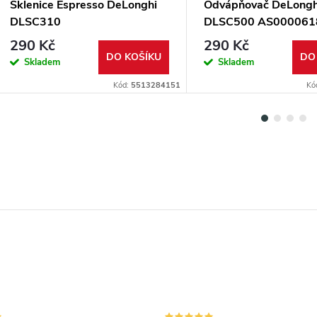
Sklenice Espresso DeLonghi
Odvápňovač DeLongh
DLSC310
DLSC500 AS000061
290 Kč
290 Kč
DO KOŠÍKU
DO
Skladem
Skladem
Kód:
5513284151
Kó