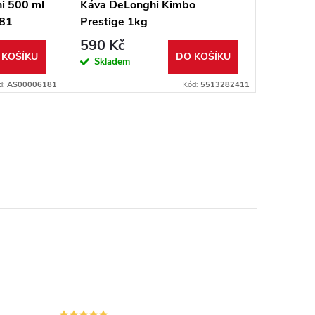
i 500 ml
Káva DeLonghi Kimbo
Čistič 
81
Prestige 1kg
MULTI 
551328
590 Kč
190 K
 KOŠÍKU
DO KOŠÍKU
Skladem
Sklad
d:
AS00006181
Kód:
5513282411