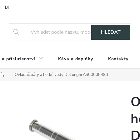
Blog
HLEDAT
 a příslušenství
Káva a doplňky
Kontakty
íly
Ovladač páry a horké vody DeLonghi AS00008493
O
h
D