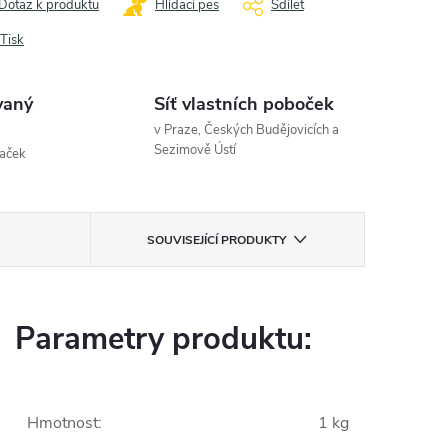
Dotaz k produktu
Hlídací pes
Sdílet
Tisk
vaný
Síť vlastních poboček
v Praze, Českých Budějovicích a
Sezimově Ústí
naček
SOUVISEJÍCÍ PRODUKTY
Parametry produktu:
Hmotnost
:
1 kg