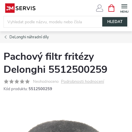
Přejít
NÁKUPNÍ
KOŠÍK
na
obsah
HLEDAT
DeLonghi náhradní díly
Pachový filtr fritézy
Delonghi 5512500259
Podrobnosti hodnocení
Neohodnoceno
Kód produktu:
5512500259