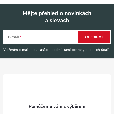
Mějte přehled o novinkách
a slevách
Z
á
E-mail
ODEBÍRAT
p
Vložením e-mailu souhlasíte s
podmínkami ochrany osobních údajů
a
t
í