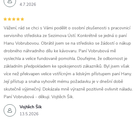
4.7.2026
Vážení, rád se chci s Vámi podělit o osobní zkušenosti s pracovnicí
servisního střediska ze Sezimova Ústí. Konkrétně se jedná o paní
Hanu Vobrubovou. Obrátil jsem se na středisko se žádostí o nákup
drobného náhradního dílu ke kávovaru. Paní Vobrubová mě
vyslechla a velice fundovaně pomohla. Doufejme, že odbornost je
základním předpokladem ke spokojenosti zákazníků. Byl jsem však
více než překvapen velice vstřícným a lidským přístupem paní Hany.
Její přístup a snaha vyhovět mému požadavku je v dnešní době
skutečně výjimečný. Dokázala mně výrazně pozitivně ovlivnit náladu.
Paní Vobrubová - děkuji. Vojtěch Šik.
Vojtěch Šik
13.5.2026