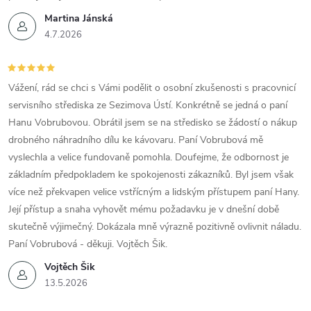
Martina Jánská
4.7.2026
Vážení, rád se chci s Vámi podělit o osobní zkušenosti s pracovnicí
servisního střediska ze Sezimova Ústí. Konkrétně se jedná o paní
Hanu Vobrubovou. Obrátil jsem se na středisko se žádostí o nákup
drobného náhradního dílu ke kávovaru. Paní Vobrubová mě
vyslechla a velice fundovaně pomohla. Doufejme, že odbornost je
základním předpokladem ke spokojenosti zákazníků. Byl jsem však
více než překvapen velice vstřícným a lidským přístupem paní Hany.
Její přístup a snaha vyhovět mému požadavku je v dnešní době
skutečně výjimečný. Dokázala mně výrazně pozitivně ovlivnit náladu.
Paní Vobrubová - děkuji. Vojtěch Šik.
Vojtěch Šik
13.5.2026