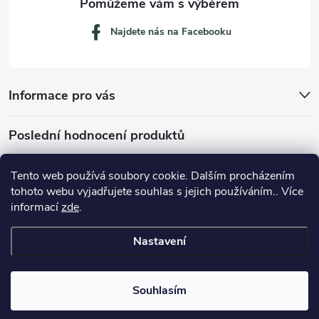
Najdete nás na Facebooku
Informace pro vás
Poslední hodnocení produktů
Tento web používá soubory cookie. Dalším procházením
tohoto webu vyjadřujete souhlas s jejich používáním.. Více
Dávkovací lžička na mletou kávu 53132C8134
informací
zde
.
Nastavení
Copyright 2026
JM servis
. Všechna práva vyhrazena.
Souhlasím
Vytvořil Shoptet