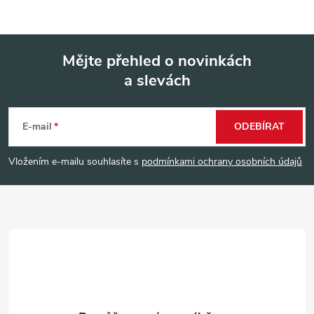
Mějte přehled o novinkách
a slevách
Z
á
E-mail
ODEBÍRAT
p
Vložením e-mailu souhlasíte s
podmínkami ochrany osobních údajů
a
t
í