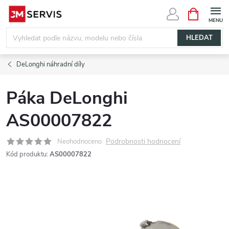
Přejít
NÁKUPNÍ
KOŠÍK
na
obsah
HLEDAT
DeLonghi náhradní díly
Páka DeLonghi
AS00007822
Podrobnosti hodnocení
Neohodnoceno
Kód produktu:
AS00007822