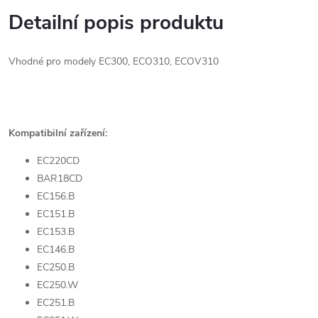
Detailní popis produktu
Vhodné pro modely EC300, ECO310, ECOV310
Kompatibilní zařízení:
EC220CD
BAR18CD
EC156.B
EC151.B
EC153.B
EC146.B
EC250.B
EC250.W
EC251.B