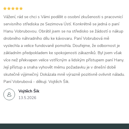
Vážení, rád se chci s Vámi podělit o osobní zkušenosti s pracovnicí
servisního střediska ze Sezimova Ústí. Konkrétně se jedná o paní
Hanu Vobrubovou. Obrátil jsem se na středisko se žádostí o nákup
drobného náhradního dílu ke kávovaru. Paní Vobrubová mě
vyslechla a velice fundovaně pomohla. Doufejme, že odbornost je
základním předpokladem ke spokojenosti zákazníků. Byl jsem však
více než překvapen velice vstřícným a lidským přístupem paní Hany.
Její přístup a snaha vyhovět mému požadavku je v dnešní době
skutečně výjimečný. Dokázala mně výrazně pozitivně ovlivnit náladu.
Paní Vobrubová - děkuji. Vojtěch Šik.
Vojtěch Šik
13.5.2026