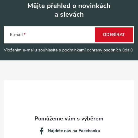
Mějte přehled o novinkách
a slevách
Z
á
E-mail
ODEBÍRAT
p
Vložením e-mailu souhlasíte s
podmínkami ochrany osobních údajů
a
t
í
Najdete nás na Facebooku