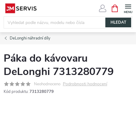
Přejít
NÁKUPNÍ
KOŠÍK
na
obsah
HLEDAT
DeLonghi náhradní díly
Páka do kávovaru
DeLonghi 7313280779
Podrobnosti hodnocení
Neohodnoceno
Kód produktu:
7313280779