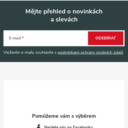
Mějte přehled o novinkách
a slevách
Z
á
E-mail
ODEBÍRAT
p
Vložením e-mailu souhlasíte s
podmínkami ochrany osobních údajů
a
t
í
Najdete nás na Facebooku