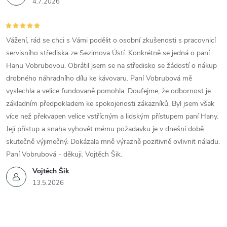
4.7.2026
Vážení, rád se chci s Vámi podělit o osobní zkušenosti s pracovnicí
servisního střediska ze Sezimova Ústí. Konkrétně se jedná o paní
Hanu Vobrubovou. Obrátil jsem se na středisko se žádostí o nákup
drobného náhradního dílu ke kávovaru. Paní Vobrubová mě
vyslechla a velice fundovaně pomohla. Doufejme, že odbornost je
základním předpokladem ke spokojenosti zákazníků. Byl jsem však
více než překvapen velice vstřícným a lidským přístupem paní Hany.
Její přístup a snaha vyhovět mému požadavku je v dnešní době
skutečně výjimečný. Dokázala mně výrazně pozitivně ovlivnit náladu.
Paní Vobrubová - děkuji. Vojtěch Šik.
Vojtěch Šik
13.5.2026