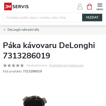
Přejít
NÁKUPNÍ
KOŠÍK
na
obsah
HLEDAT
DeLonghi náhradní díly
Páka kávovaru DeLonghi
7313286019
Podrobnosti hodnocení
Neohodnoceno
Kód produktu:
7313286019