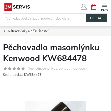
Přejít
NÁKUPNÍ
KOŠÍK
na
obsah
HLEDAT
Náhradní díly a příslušenství
Pěchovadlo masomlýnku
Kenwood KW684478
Podrobnosti hodnocení
Neohodnoceno
Kód produktu:
KW684478