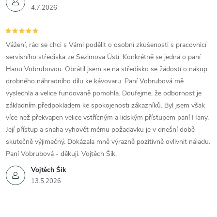
4.7.2026
Vážení, rád se chci s Vámi podělit o osobní zkušenosti s pracovnicí
servisního střediska ze Sezimova Ústí. Konkrétně se jedná o paní
Hanu Vobrubovou. Obrátil jsem se na středisko se žádostí o nákup
drobného náhradního dílu ke kávovaru. Paní Vobrubová mě
vyslechla a velice fundovaně pomohla. Doufejme, že odbornost je
základním předpokladem ke spokojenosti zákazníků. Byl jsem však
více než překvapen velice vstřícným a lidským přístupem paní Hany.
Její přístup a snaha vyhovět mému požadavku je v dnešní době
skutečně výjimečný. Dokázala mně výrazně pozitivně ovlivnit náladu.
Paní Vobrubová - děkuji. Vojtěch Šik.
Vojtěch Šik
13.5.2026