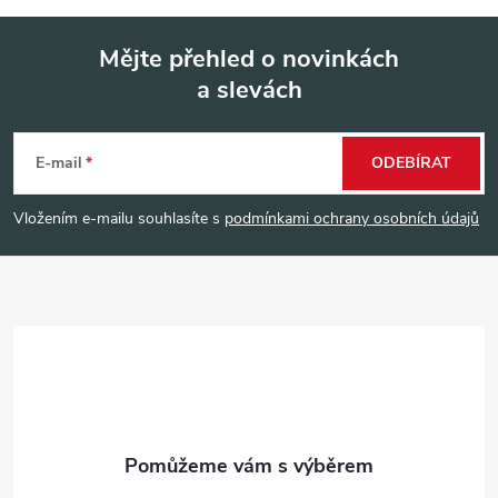
Mějte přehled o novinkách
a slevách
Z
á
E-mail
ODEBÍRAT
p
Vložením e-mailu souhlasíte s
podmínkami ochrany osobních údajů
a
t
í