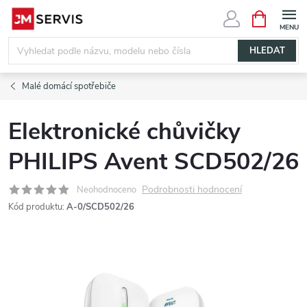
Přejít
NÁKUPNÍ
KOŠÍK
na
obsah
HLEDAT
Malé domácí spotřebiče
Elektronické chůvičky
PHILIPS Avent SCD502/26
Podrobnosti hodnocení
Neohodnoceno
Kód produktu:
A-0/SCD502/26