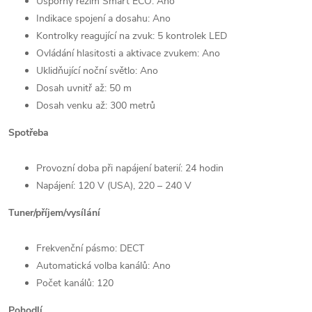
Úsporný režim Smart ECO: Ano
Indikace spojení a dosahu: Ano
Kontrolky reagující na zvuk: 5 kontrolek LED
Ovládání hlasitosti a aktivace zvukem: Ano
Uklidňující noční světlo: Ano
Dosah uvnitř až: 50 m
Dosah venku až: 300 metrů
Spotřeba
Provozní doba při napájení baterií: 24 hodin
Napájení: 120 V (USA), 220 – 240 V
Tuner/příjem/vy­sílání
Frekvenční pásmo: DECT
Automatická volba kanálů: Ano
Počet kanálů: 120
Pohodlí