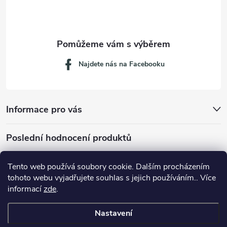
í
Najdete nás na Facebooku
Informace pro vás
Poslední hodnocení produktů
Tento web používá soubory cookie. Dalším procházením
tohoto webu vyjadřujete souhlas s jejich používáním.. Více
Dávkovací lžička na mletou kávu 53132C8134
informací
zde
.
Nastavení