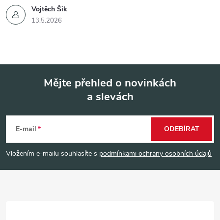
Vojtěch Šik
13.5.2026
Mějte přehled o novinkách
a slevách
Z
á
E-mail
ODEBÍRAT
p
Vložením e-mailu souhlasíte s
podmínkami ochrany osobních údajů
a
t