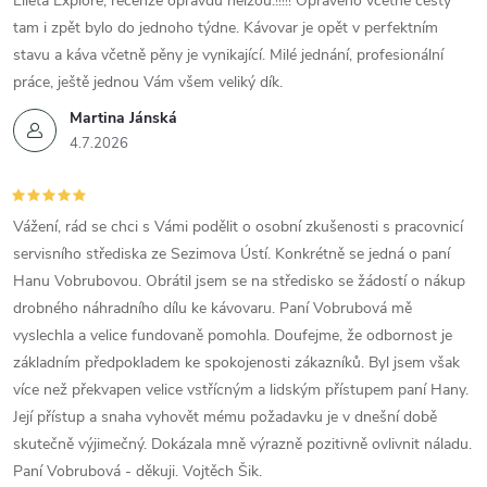
Elleta Explore, recenze opravdu nelžou.!!!!! Opraveno včetně cesty
tam i zpět bylo do jednoho týdne. Kávovar je opět v perfektním
stavu a káva včetně pěny je vynikající. Milé jednání, profesionální
práce, ještě jednou Vám všem veliký dík.
Martina Jánská
4.7.2026
Vážení, rád se chci s Vámi podělit o osobní zkušenosti s pracovnicí
servisního střediska ze Sezimova Ústí. Konkrétně se jedná o paní
Hanu Vobrubovou. Obrátil jsem se na středisko se žádostí o nákup
drobného náhradního dílu ke kávovaru. Paní Vobrubová mě
vyslechla a velice fundovaně pomohla. Doufejme, že odbornost je
základním předpokladem ke spokojenosti zákazníků. Byl jsem však
více než překvapen velice vstřícným a lidským přístupem paní Hany.
Její přístup a snaha vyhovět mému požadavku je v dnešní době
skutečně výjimečný. Dokázala mně výrazně pozitivně ovlivnit náladu.
Paní Vobrubová - děkuji. Vojtěch Šik.