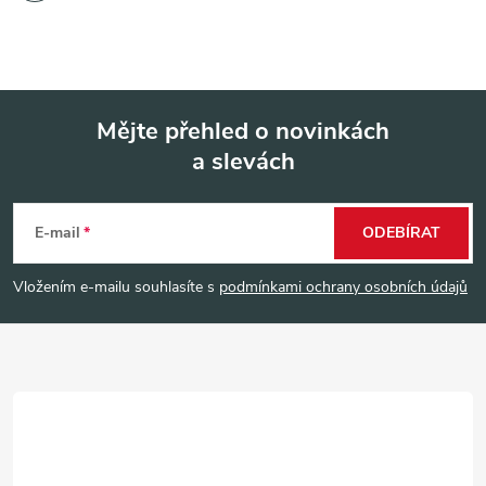
Mějte přehled o novinkách
a slevách
Z
á
E-mail
ODEBÍRAT
p
Vložením e-mailu souhlasíte s
podmínkami ochrany osobních údajů
a
t
í