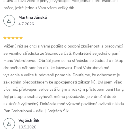
stavu a káva včetně pěny je vynikající. Milé jednání, profesionální
práce, ještě jednou Vám všem veliký dík.
Martina Jánská
4.7.2026
Vážení, rád se chci s Vámi podělit o osobní zkušenosti s pracovnicí
servisního střediska ze Sezimova Ústí. Konkrétně se jedná o paní
Hanu Vobrubovou. Obrátil jsem se na středisko se žádostí o nákup
drobného náhradního dílu ke kávovaru. Paní Vobrubová mě
vyslechla a velice fundovaně pomohla. Doufejme, že odbornost je
základním předpokladem ke spokojenosti zákazníků. Byl jsem však
více než překvapen velice vstřícným a lidským přístupem paní Hany.
Její přístup a snaha vyhovět mému požadavku je v dnešní době
skutečně výjimečný. Dokázala mně výrazně pozitivně ovlivnit náladu.
Paní Vobrubová - děkuji. Vojtěch Šik.
Vojtěch Šik
13.5.2026