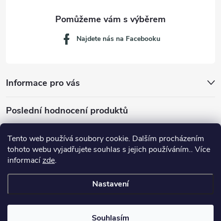
Najdete nás na Facebooku
Informace pro vás
Poslední hodnocení produktů
Tento web používá soubory cookie. Dalším procházením
tohoto webu vyjadřujete souhlas s jejich používáním.. Více
Dávkovací lžička na mletou kávu 53132C8134
informací
zde
.
Nastavení
Copyright 2026
JM servis
. Všechna práva vyhrazena.
Souhlasím