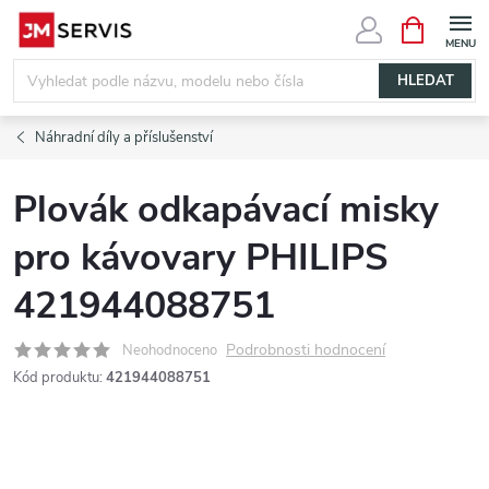
Přejít
NÁKUPNÍ
KOŠÍK
na
obsah
HLEDAT
Náhradní díly a příslušenství
Plovák odkapávací misky
pro kávovary PHILIPS
421944088751
Podrobnosti hodnocení
Neohodnoceno
Kód produktu:
421944088751