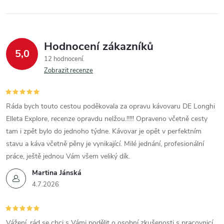
Hodnocení zákazníků
5,0
12 hodnocení
Zobrazit recenze
Ráda bych touto cestou poděkovala za opravu kávovaru DE Longhi
Elleta Explore, recenze opravdu nelžou.!!!!! Opraveno včetně cesty
tam i zpět bylo do jednoho týdne. Kávovar je opět v perfektním
stavu a káva včetně pěny je vynikající. Milé jednání, profesionální
práce, ještě jednou Vám všem veliký dík.
Martina Jánská
4.7.2026
Vážení, rád se chci s Vámi podělit o osobní zkušenosti s pracovnicí