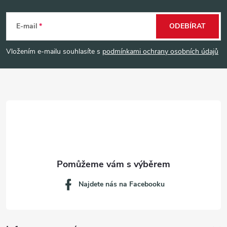
Z
á
E-mail
ODEBÍRAT
p
Vložením e-mailu souhlasíte s
podmínkami ochrany osobních údajů
a
t
í
Najdete nás na Facebooku