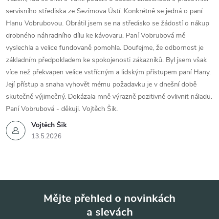
servisního střediska ze Sezimova Ústí. Konkrétně se jedná o paní
Hanu Vobrubovou. Obrátil jsem se na středisko se žádostí o nákup
drobného náhradního dílu ke kávovaru. Paní Vobrubová mě
vyslechla a velice fundovaně pomohla. Doufejme, že odbornost je
základním předpokladem ke spokojenosti zákazníků. Byl jsem však
více než překvapen velice vstřícným a lidským přístupem paní Hany.
Její přístup a snaha vyhovět mému požadavku je v dnešní době
skutečně výjimečný. Dokázala mně výrazně pozitivně ovlivnit náladu.
Paní Vobrubová - děkuji. Vojtěch Šik.
Vojtěch Šik
13.5.2026
Mějte přehled o novinkách
a slevách