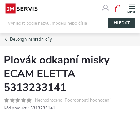
Přejít
NÁKUPNÍ
KOŠÍK
na
obsah
HLEDAT
DeLonghi náhradní díly
Plovák odkapní misky
ECAM ELETTA
5313233141
Podrobnosti hodnocení
Neohodnoceno
Kód produktu:
5313233141