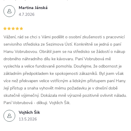
Martina Jánská
4.7.2026
Vážení, rád se chci s Vámi podělit o osobní zkušenosti s pracovnicí
servisního střediska ze Sezimova Ústí. Konkrétně se jedná o paní
Hanu Vobrubovou. Obrátil jsem se na středisko se žádostí o nákup
drobného náhradního dílu ke kávovaru. Paní Vobrubová mě
vyslechla a velice fundovaně pomohla. Doufejme, že odbornost je
základním předpokladem ke spokojenosti zákazníků. Byl jsem však
více než překvapen velice vstřícným a lidským přístupem paní Hany.
Její přístup a snaha vyhovět mému požadavku je v dnešní době
skutečně výjimečný. Dokázala mně výrazně pozitivně ovlivnit náladu.
Paní Vobrubová - děkuji. Vojtěch Šik.
Vojtěch Šik
13.5.2026