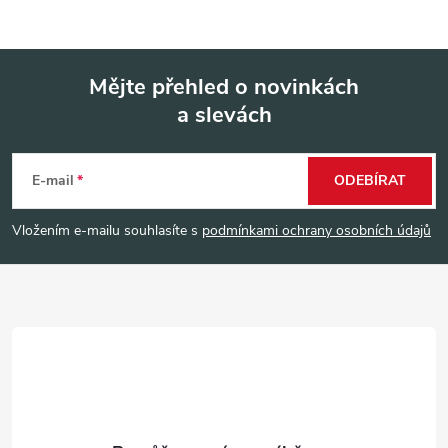
Mějte přehled o novinkách
a slevách
Z
á
E-mail
ODEBÍRAT
p
Vložením e-mailu souhlasíte s
podmínkami ochrany osobních údajů
a
t
í