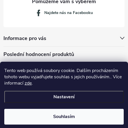
Najdete nás na Facebooku
Informace pro vás
Poslední hodnocení produktů
Tento web používá soubory cookie. Dalším procházením
tohoto webu vyjadřujete souhlas s jejich používáním.. Více
Dávkovací lžička na mletou kávu 53132C8134
informací
zde
.
Nastavení
Copyright 2026
JM servis
. Všechna práva vyhrazena.
Souhlasím
Vytvořil Shoptet