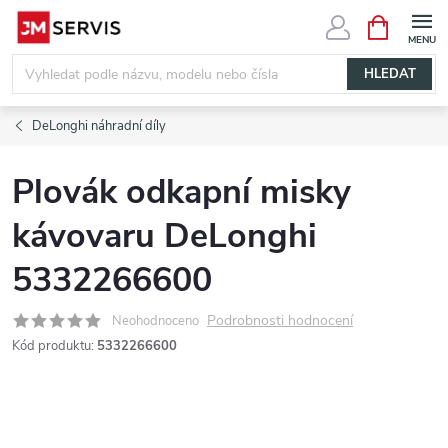
Přejít
NÁKUPNÍ
KOŠÍK
na
obsah
HLEDAT
DeLonghi náhradní díly
Plovák odkapní misky
kávovaru DeLonghi
5332266600
Podrobnosti hodnocení
Neohodnoceno
Kód produktu:
5332266600