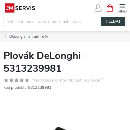
Přejít
NÁKUPNÍ
KOŠÍK
na
obsah
HLEDAT
DeLonghi náhradní díly
Plovák DeLonghi
5313239981
Podrobnosti hodnocení
Neohodnoceno
Kód produktu:
5313239981