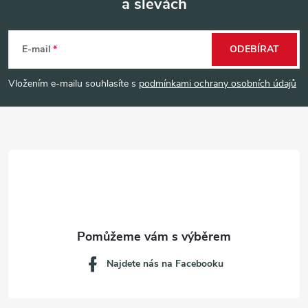
a slevách
Z
á
E-mail
ODEBÍRAT
p
Vložením e-mailu souhlasíte s
podmínkami ochrany osobních údajů
a
t
í
Najdete nás na Facebooku