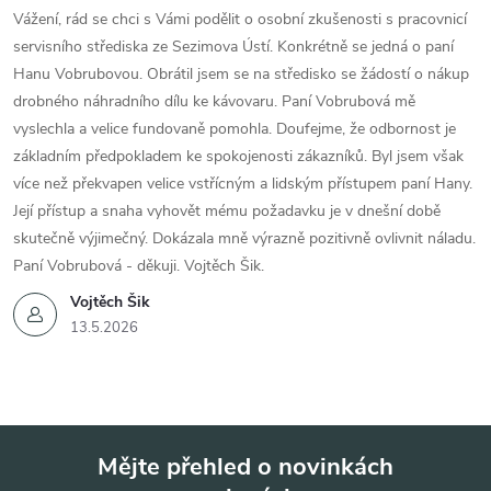
Vážení, rád se chci s Vámi podělit o osobní zkušenosti s pracovnicí
servisního střediska ze Sezimova Ústí. Konkrétně se jedná o paní
Hanu Vobrubovou. Obrátil jsem se na středisko se žádostí o nákup
drobného náhradního dílu ke kávovaru. Paní Vobrubová mě
vyslechla a velice fundovaně pomohla. Doufejme, že odbornost je
základním předpokladem ke spokojenosti zákazníků. Byl jsem však
více než překvapen velice vstřícným a lidským přístupem paní Hany.
Její přístup a snaha vyhovět mému požadavku je v dnešní době
skutečně výjimečný. Dokázala mně výrazně pozitivně ovlivnit náladu.
Paní Vobrubová - děkuji. Vojtěch Šik.
Vojtěch Šik
13.5.2026
Mějte přehled o novinkách