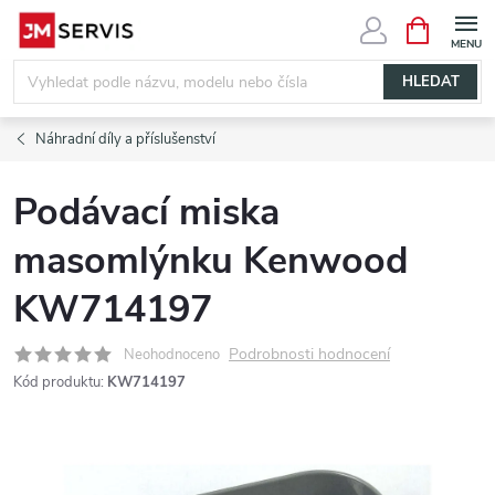
Přejít
NÁKUPNÍ
KOŠÍK
na
obsah
HLEDAT
Náhradní díly a příslušenství
Podávací miska
masomlýnku Kenwood
KW714197
Podrobnosti hodnocení
Neohodnoceno
Kód produktu:
KW714197